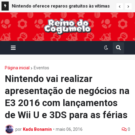
Nintendo oferece reparos gratuitos às vítimas
do terremoto de Kumamoto e doa 50 milhões
de ienes à Cruz Vermelha
Página inicial
Eventos
Nintendo vai realizar
apresentação de negócios na
E3 2016 com lançamentos
de Wii U e 3DS para as férias
por
Kadu Bonamin
•
maio 06, 2016
0