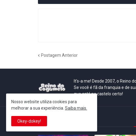
Postagem Anterior
It's-a me! Desde 2007, o Reino 
Se você é fã da franquia e de su
que está no castelo certo!
Nosso website utiliza cookies para
melhorar a sua experiência.
Saiba mais.
This is cinema!
Okey-dokey!