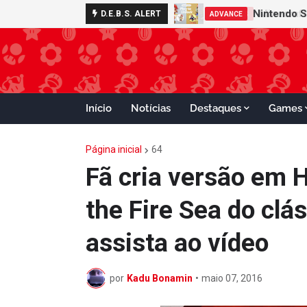
Nintendo S
D.E.B.S. ALERT
ADVANCE
Início
Notícias
Destaques
Games
Página inicial
64
Fã cria versão em 
the Fire Sea do clá
assista ao vídeo
por
Kadu Bonamin
•
maio 07, 2016