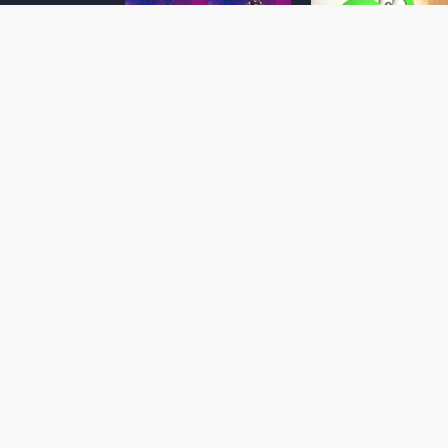
Super Mario Galaxy: O
Yoshi and the
Filme: BEAMS lança
Mysterious Book só
coleção de roupas e
nasceu por causa de
acessórios em
Super Mario Galaxy:
colaboração com o
Filme, revela Miyam
filme no Japão
July 23, 2026
July 28, 2026
Super Mario Galaxy: O
Super Mario Galaxy:
Filme: nova leva de
Filme ganha coleção
action figures com
acessórios em
Rosalina, Bowser Jr. e
colaboração com a g
muito mais é anunciada
Samantha Thavasa
pela San-ei Boeki
July 04, 2026