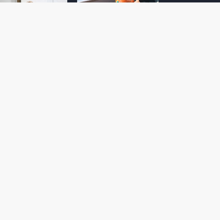
amoto incentiva
Nintendo compartilha 5
os desenvolvedores
dicas para dominar as
riarem com
quadras de tênis em
nticidade e
Mario Tennis Fever
inarem a técnica
(Switch 2)
 28, 2026
February 14, 2026
itorial #5: o app do
Nintendo dá 5 valiosas
hi para bebês Mario
dicas para triunfar na
 confusão de Ledrão
“Caça às esmeraldas”
a polícia de Isle
de Donkey Kong
ino
Bananza
mber 29, 2025
October 05, 2025