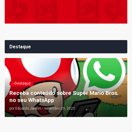
Destaque
~Destaque
Receba conteúdo sobre Super Mario Bros.
no seu WhatsApp
por
Eduardo Jardim
•
setembro 29, 2023