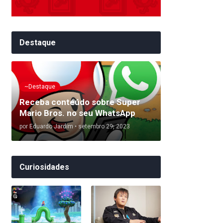
Destaque
~Destaque
Receba conteúdo sobre Super
Mario Bros. no seu WhatsApp
por
Eduardo Jardim
•
setembro 29, 2023
Curiosidades