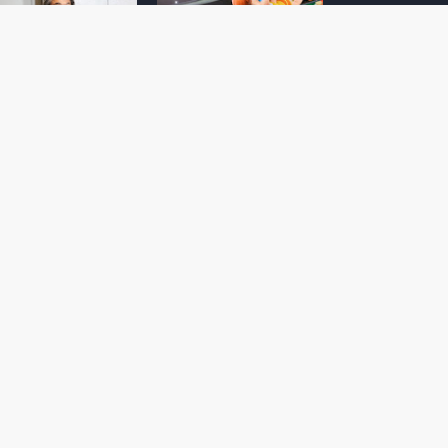
amoto incentiva
Nintendo compartilha 5
os desenvolvedores
dicas para dominar as
riarem com
quadras de tênis em
nticidade e
Mario Tennis Fever
inarem a técnica
(Switch 2)
 28, 2026
February 14, 2026
itorial #5: o app do
Nintendo dá 5 valiosas
hi para bebês Mario
dicas para triunfar na
 confusão de Ledrão
“Caça às esmeraldas”
a polícia de Isle
de Donkey Kong
ino
Bananza
mber 29, 2025
October 05, 2025