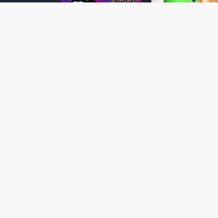
Super Mario Galaxy: O
Yoshi and the
Filme: BEAMS lança
Mysterious Book só
coleção de roupas e
nasceu por causa de
acessórios em
Super Mario Galaxy:
colaboração com o
Filme, revela Miyam
filme no Japão
July 23, 2026
July 28, 2026
Super Mario Galaxy: O
Super Mario Galaxy:
Filme: nova leva de
Filme ganha coleção
action figures com
acessórios em
Rosalina, Bowser Jr. e
colaboração com a g
muito mais é anunciada
Samantha Thavasa
pela San-ei Boeki
July 04, 2026
July 13, 2026