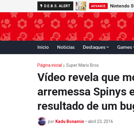
Nintendo S
D.E.B.S. ALERT
ADVANCE
Início
Notícias
Destaques
Games
Página inicial
Super Mario Bros.
Vídeo revela que m
arremessa Spinys e
resultado de um bu
por
Kadu Bonamin
•
abril 23, 2016