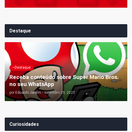
Destaque
~Destaque
Receba conteúdo sobre Super Mario Bros.
no seu WhatsApp
por
Eduardo Jardim
•
setembro 29, 2023
Curiosidades