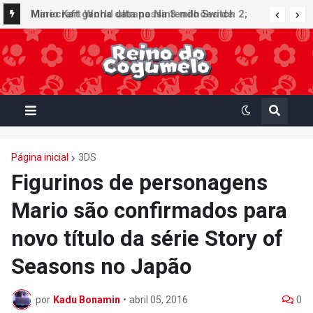
Minecraft ganha data no Nintendo Switch 2;
Mario Kart World ultrapassa 3 milhões de
Super Mario Mash-Up receberá atualização
unidades vendidas no Japão e figura no top 30
gráfica exclusiva
da Famitsu
Página inicial
3DS
Figurinos de personagens
Mario são confirmados para
novo título da série Story of
Seasons no Japão
por
Kadu Bonamin
•
abril 05, 2016
0