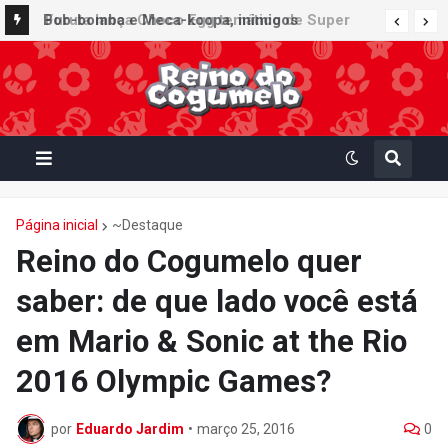
Furuta lança Choco Egg temático de Super
Bob-bomba e Meca-koopa, inimigos
Mario Party Jamboree — Nintendo Switch 2
"mecânicos" de Super Mario, viram brinquedos
Edition + Jamboree TV com 15 miniaturas
de corda no Super Nintendo World
colecionáveis
Página inicial
~Destaque
Reino do Cogumelo quer
saber: de que lado você está
em Mario & Sonic at the Rio
2016 Olympic Games?
por
Eduardo Jardim
•
março 25, 2016
0