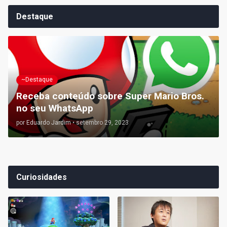
Destaque
~Destaque
Receba conteúdo sobre Super Mario Bros.
no seu WhatsApp
por
Eduardo Jardim
•
setembro 29, 2023
Curiosidades