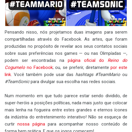
Pensando nisso, nós projetamos duas imagens para serem
compartilhadas através do Facebook. As artes, que foram
produzidas no propósito de revelar aos seus contatos sociais
sobre suas preferências nos games — ou nas Olimpíadas —,
podem ser encontradas na
página oficial do
Reino do
Cogumelo
no Facebook
; ou, se preferir, diretamente
por este
link
. Você também pode usar das
hashtags
#TeamMario
ou
#TeamSonic
para divulgar sua escolha nas redes sociais.
Num momento em que tudo parece estar sendo dividido, de
super-heróis a posições políticas, nada mais justo que colocar
mais lenha na fogueira entre estes grandes e eternos ícones
da indústria do entretenimento interativo! Não se esqueça de
curtir
nossa página
para acompanhar nosso conteúdo de
forma bem prática. E que os jogos comecem!