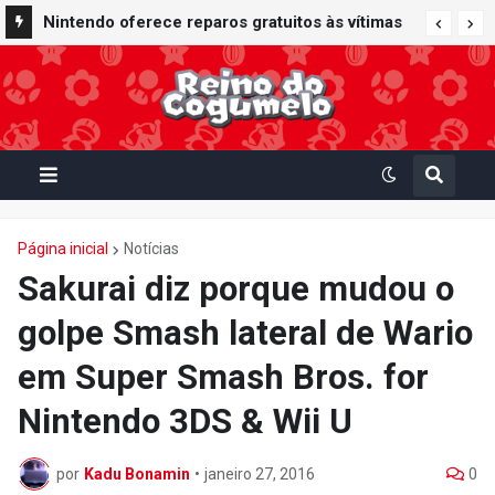
Nintendo oferece reparos gratuitos às vítimas
do terremoto de Kumamoto e doa 50 milhões
de ienes à Cruz Vermelha
Página inicial
Notícias
Sakurai diz porque mudou o
golpe Smash lateral de Wario
em Super Smash Bros. for
Nintendo 3DS & Wii U
por
Kadu Bonamin
•
janeiro 27, 2016
0