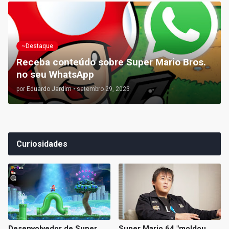
~Destaque
Receba conteúdo sobre Super Mario Bros.
no seu WhatsApp
por
Eduardo Jardim
•
setembro 29, 2023
Curiosidades
Desenvolvedor de Super
Super Mario 64 "moldou