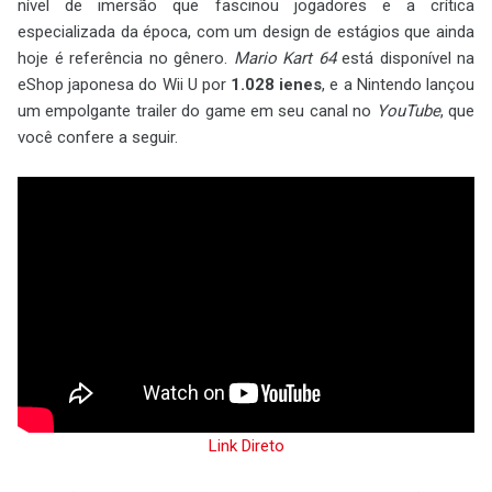
nível de imersão que fascinou jogadores e a crítica
especializada da época, com um design de estágios que ainda
hoje é referência no gênero.
Mario Kart 64
está disponível na
eShop japonesa do Wii U por
1.028 ienes
, e a Nintendo lançou
um empolgante trailer do game em seu canal no
YouTube
, que
você confere a seguir.
Link Direto