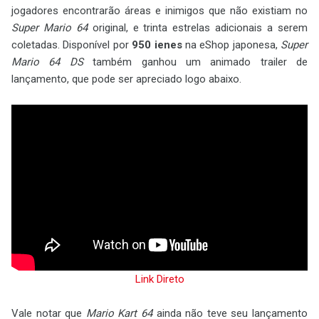
jogadores encontrarão áreas e inimigos que não existiam no
Super Mario 64
original, e trinta estrelas adicionais a serem
coletadas. Disponível por
950 ienes
na eShop japonesa,
Super
Mario 64 DS
também ganhou um animado trailer de
lançamento, que pode ser apreciado logo abaixo.
Link Direto
Vale notar que
Mario Kart 64
ainda não teve seu lançamento