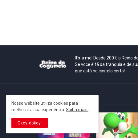
It's-a me! Desde 2007, o Reino 
Se você é fã da franquia e de su
que está no castelo certo!
This is cinema!
Nosso website utiliza cookies para
melhorar a sua experiência.
Saiba mais.
Okey-dokey!