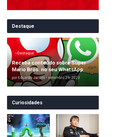
Destaque
~Destaque
Receba conteúdo sobre Super
Mario Bros. no seu WhatsApp
por
Eduardo Jardim
•
setembro 29, 2023
Curiosidades