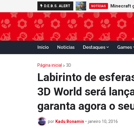
Nintendo S
D.E.B.S. ALERT
ADVANCE
Início
Notícias
Destaques
Games
Página inicial
3D
Labirinto de esfera
3D World será lança
garanta agora o se
por
Kadu Bonamin
•
janeiro 10, 2016