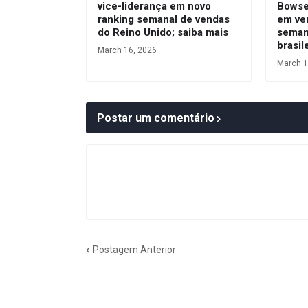
vice-liderança em novo
Bowser
ranking semanal de vendas
em ve
do Reino Unido; saiba mais
seman
brasil
March 16, 2026
March 1
Postar um comentário
Postagem Anterior