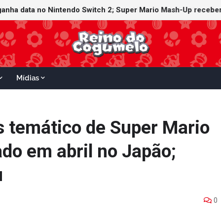
witch Online recebe ícones retrô de Mario Paint (SNES) e Mario
Mídias
s temático de Super Mario
do em abril no Japão;
u
0