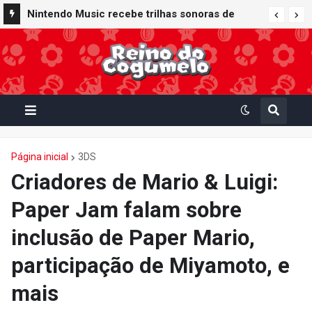
Nintendo Music recebe trilhas sonoras de
Virtual Boy Wario Land, Mario Clash e Mario's
Tennis em adição histórica ao catálogo
Página inicial
3DS
Criadores de Mario & Luigi:
Paper Jam falam sobre
inclusão de Paper Mario,
participação de Miyamoto, e
mais