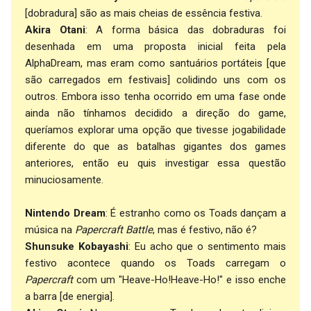
[dobradura] são as mais cheias de essência festiva.
Akira Otani
: A forma básica das dobraduras foi
desenhada em uma proposta inicial feita pela
AlphaDream, mas eram como santuários portáteis [que
são carregados em festivais] colidindo uns com os
outros. Embora isso tenha ocorrido em uma fase onde
ainda não tínhamos decidido a direção do game,
queríamos explorar uma opção que tivesse jogabilidade
diferente do que as batalhas gigantes dos games
anteriores, então eu quis investigar essa questão
minuciosamente.
Nintendo Dream
: É estranho como os Toads dançam a
música na
Papercraft Battle
, mas é festivo, não é?
Shunsuke Kobayashi
: Eu acho que o sentimento mais
festivo acontece quando os Toads carregam o
Papercraft
com um "Heave-Ho!Heave-Ho!" e isso enche
a barra [de energia].