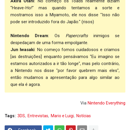
Akira Otani
: No começo os Toads realmente diziam
"Heave-Ho!" mas quando tentamos a sorte e
mostramos isso a Miyamoto, ele nos disse "Isso não
pode ser introduzido fora do Japão." (risos)
Nintendo Dream
: Os
Papercrafts
inimigos se
despedaçam de uma forma empolgante.
Jun Iwasaki
: No começo fomos cuidadosos e criamos
[as destruições] enquanto pensávamos "Eu imagino se
estamos autorizados a ir tão longe", mas pelo contrário,
a Nintendo nos disse "por favor quebrem mais eles",
então mudamos a apresentação para algo similar ao
que ela é agora.
Via
Nintendo Everything
Tags:
3DS
Entrevistas
Mario e Luigi
Notícias