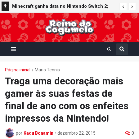
Minecraft ganha data no Nintendo Switch 2;
Super Mario Mash-Up receberá atualização
gráfica exclusiva
Página inicial
Mario Tennis
Traga uma decoração mais
gamer às suas festas de
final de ano com os enfeites
impressos da Nintendo!
por
Kadu Bonamin
•
dezembro 22, 2015
0