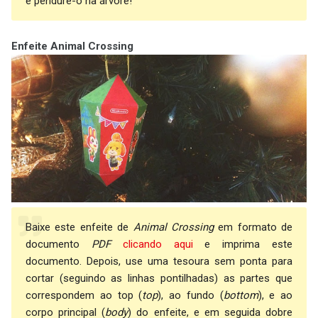
e pendure-o na árvore!
Enfeite Animal Crossing
Baixe este enfeite de
Animal Crossing
em formato de
documento
PDF
clicando aqui
e imprima este
documento. Depois, use uma tesoura sem ponta para
cortar (seguindo as linhas pontilhadas) as partes que
correspondem ao top (
top
), ao fundo (
bottom
), e ao
corpo principal (
body
) do enfeite, e em seguida dobre