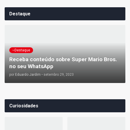
Destaque
~Destaque
Receba conteúdo sobre Super Mario Bros.
no seu WhatsApp
por
Eduardo Jardim
•
setembro 29, 2023
Curiosidades