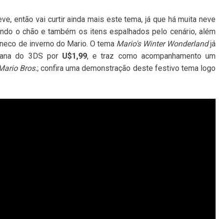
e, então vai curtir ainda mais este tema, já que há muita neve
indo o chão e também os itens espalhados pelo cenário, além
boneco de inverno do Mario. O tema
Mario's Winter Wonderland
já
ana do 3DS por
U$1,99
, e traz como acompanhamento um
Mario Bros.
; confira uma demonstração deste festivo tema logo