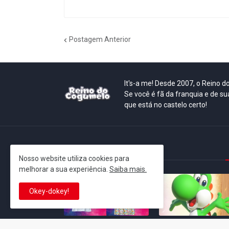
Postagem Anterior
It's-a me! Desde 2007, o Reino 
Se você é fã da franquia e de su
que está no castelo certo!
This is cinema!
Nosso website utiliza cookies para
melhorar a sua experiência.
Saiba mais.
Okey-dokey!
Super Mario Galaxy: O
Yoshi and the