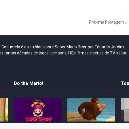
Próxima Postagem
do Cogumelo é o seu blog sobre Super Mario Bros. por Eduardo Jardim.
as tantas décadas de jogos, cartoons, HQs, filmes e séries de TV, saiba
Do the Mario!
Tou
Desenho clássico The
Ex-artista da Rare
Miy