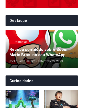
Destaque
~Destaque
Receba conteúdo sobre Super
Mario Bros. no seu WhatsApp
por
Eduardo Jardim
•
setembro 29, 2023
Curiosidades