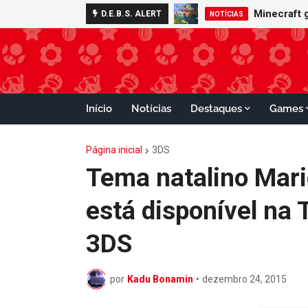
Minecraft 
D.E.B.S. ALERT
NOTÍCIAS
Início
Notícias
Destaques
Games
Página inicial
3DS
Tema natalino Mari
está disponível na
3DS
por
Kadu Bonamin
•
dezembro 24, 2015