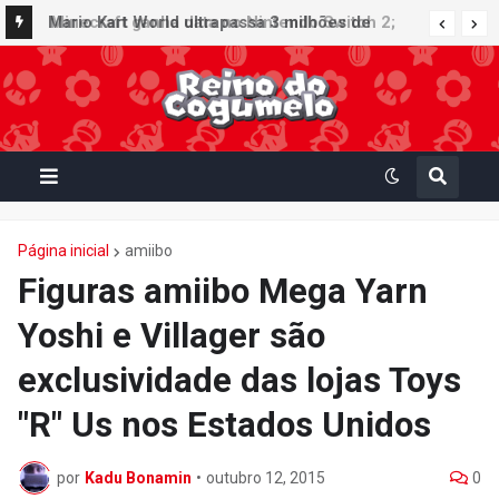
Minecraft ganha data no Nintendo Switch 2;
Mario Kart World ultrapassa 3 milhões de
Super Mario Mash-Up receberá atualização
unidades vendidas no Japão e figura no top 30
gráfica exclusiva
da Famitsu
Página inicial
amiibo
Figuras amiibo Mega Yarn
Yoshi e Villager são
exclusividade das lojas Toys
"R" Us nos Estados Unidos
por
Kadu Bonamin
•
outubro 12, 2015
0