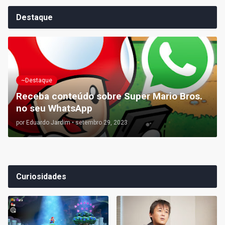
Destaque
~Destaque
Receba conteúdo sobre Super Mario Bros.
no seu WhatsApp
por
Eduardo Jardim
•
setembro 29, 2023
Curiosidades