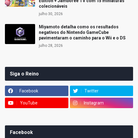
Edition + Jamboree TV com 15 miniaturas
colecionáveis
julho 30, 2026
Miyamoto detalha como os resultados
negativos do Nintendo GameCube
pavimentaram o caminho para o Wii e o DS
julho 28, 2026
Siga o Reino
Facebook
Twitter
YouTube
Instagram
Facebook