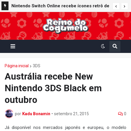
Nintendo Switch Online recebe ícones retrô de
Mario Paint (SNES) e Mario Kart: Super Circuit
(GBA)
Página inicial
3DS
Austrália recebe New
Nintendo 3DS Black em
outubro
por
Kadu Bonamin
•
setembro 21, 2015
0
Já disponível nos mercados japonês e europeu, o modelo