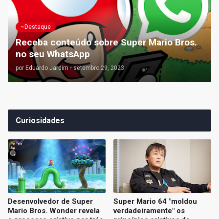
~Destaque
Receba conteúdo sobre Super Mario Bros.
no seu WhatsApp
por
Eduardo Jardim
•
setembro 29, 2023
Curiosidades
Desenvolvedor de Super
Super Mario 64 "moldou
Mario Bros. Wonder revela
verdadeiramente" os