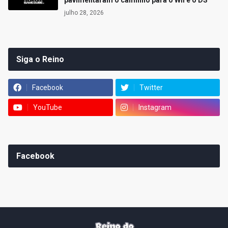
pavimentaram o caminho para o Wii e o DS
julho 28, 2026
Siga o Reino
Facebook
Twitter
YouTube
Instagram
Facebook