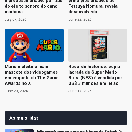
o processo criativo por trás
princípios criativos de
do efeito sonoro do cano
Tetsuya Nomura, revela
minhoca
desenvolvedor
July 07, 2026
June 22, 2026
Mario é eleito o maior
Recorde histórico: cópia
mascote dos videogames
lacrada de Super Mario
em enquete da The Game
Bros. (NES) é vendida por
Awards no X
US$ 3 milhões em leilão
June 20, 2026
June 17, 2026
As mais lidas