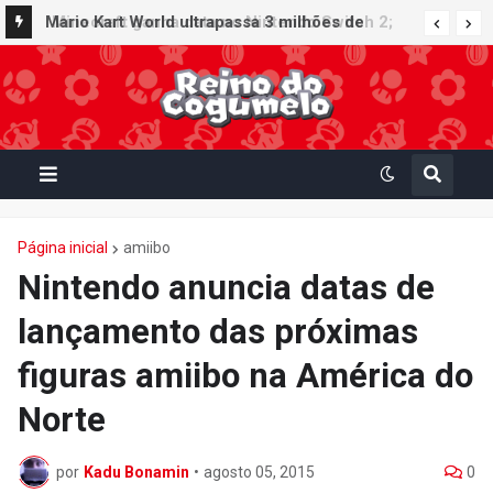
Minecraft ganha data no Nintendo Switch 2;
Mario Kart World ultrapassa 3 milhões de
Super Mario Mash-Up receberá atualização
unidades vendidas no Japão e figura no top 30
gráfica exclusiva
da Famitsu
Página inicial
amiibo
Nintendo anuncia datas de
lançamento das próximas
figuras amiibo na América do
Norte
por
Kadu Bonamin
•
agosto 05, 2015
0