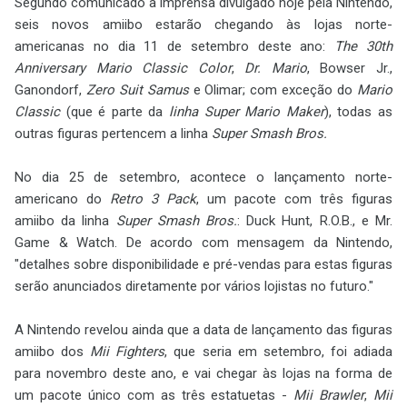
Segundo comunicado à imprensa divulgado hoje pela Nintendo,
seis novos amiibo estarão chegando às lojas norte-
americanas no dia 11 de setembro deste ano:
The 30th
Anniversary Mario Classic Color
,
Dr. Mario
, Bowser Jr.,
Ganondorf,
Zero Suit Samus
e Olimar; com exceção do
Mario
Classic
(que é parte da
linha Super Mario Maker
), todas as
outras figuras pertencem a linha
Super Smash Bros.
No dia 25 de setembro, acontece o lançamento norte-
americano do
Retro 3 Pack
, um pacote com três figuras
amiibo da linha
Super Smash Bros.
: Duck Hunt, R.O.B., e Mr.
Game & Watch. De acordo com mensagem da Nintendo,
"detalhes sobre disponibilidade e pré-vendas para estas figuras
serão anunciados diretamente por vários lojistas no futuro."
A Nintendo revelou ainda que a data de lançamento das figuras
amiibo dos
Mii Fighters
, que seria em setembro, foi adiada
para novembro deste ano, e vai chegar às lojas na forma de
um pacote único com as três estatuetas -
Mii Brawler
,
Mii