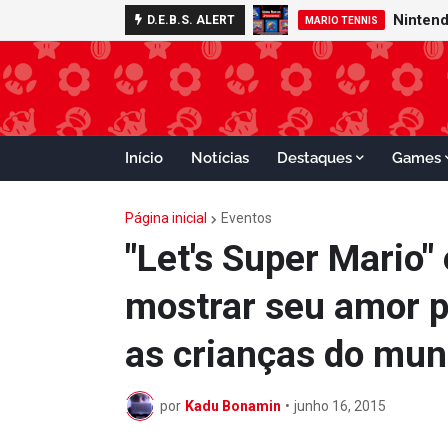
D.E.B.S. ALERT
GAMECUBE
MARIO TENNIS
Início
Notícias
Destaques
Games
Página inicial
Eventos
"Let's Super Mario" é
mostrar seu amor p
as crianças do mu
por
Kadu Bonamin
•
junho 16, 2015