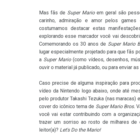
Mas fãs de
Super Mario
em geral são pesso
carinho, admiração e amor pelos games 
costumamos destacar estas manifestaçõ
explorando esse marcador você vai descobri
Comemorando os 30 anos de
Super Mario B
lugar especialmente projetado para que fãs p
a
Super Mario
(como vídeos, desenhos, músi
ouvir o material já publicado, ou para enviar a
Caso precise de alguma inspiração para prod
vídeo da Nintendo logo abaixo, onde até mes
pelo produtor Takashi Tezuka (nas maracas) 
cover do icônico tema de
Super Mario Bros.
Va
você vai estar contribuindo com a organizaç
trazer um sorriso ao rosto de milhares de
leitor(a)?
Let's Do the Mario!