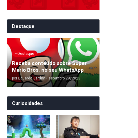
Destaque
~Destaque
Receba conteúdo sobre Super
Mario Bros. no seu WhatsApp
por
Eduardo Jardim
•
setembro 29, 2023
Curiosidades