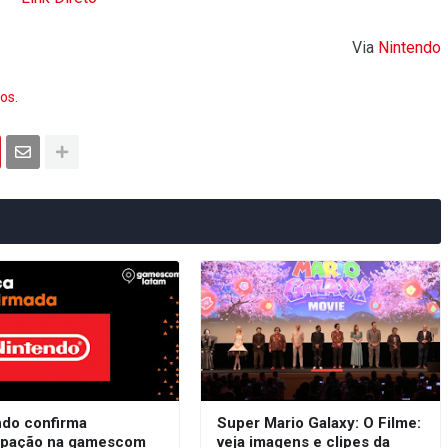
Via
Nintendo
os.
ndo confirma
Super Mario Galaxy: O Filme:
cipação na gamescom
veja imagens e clipes da