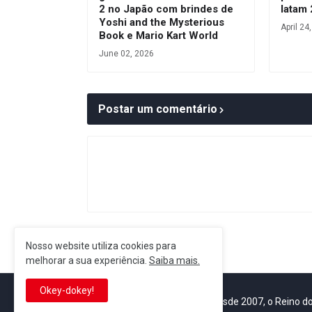
2 no Japão com brindes de
latam
Yoshi and the Mysterious
April 24
Book e Mario Kart World
June 02, 2026
Postar um comentário
Postagem Anterior
Nosso website utiliza cookies para
melhorar a sua experiência.
Saiba mais.
Okey-dokey!
It's-a me! Desde 2007, o Reino 