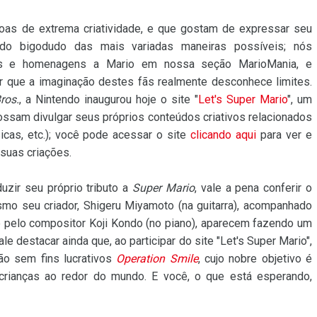
as de extrema criatividade, e que gostam de expressar seu
do bigodudo das mais variadas maneiras possíveis; nós
es e homenagens a Mario em nossa seção MarioMania, e
r que a imaginação destes fãs realmente desconhece limites.
ros.
, a Nintendo inaugurou hoje o site "
Let's Super Mario
", um
ossam divulgar seus próprios conteúdos criativos relacionados
cas, etc.); você pode acessar o site
clicando aqui
para ver e
s suas criações.
uzir seu próprio tributo a
Super Mario
, vale a pena conferir o
mo seu criador, Shigeru Miyamoto (na guitarra), acompanhado
e pelo compositor Koji Kondo (no piano), aparecem fazendo um
le destacar ainda que, ao participar do site "Let's Super Mario",
ão sem fins lucrativos
Operation Smile
, cujo nobre objetivo é
 crianças ao redor do mundo. E você, o que está esperando,