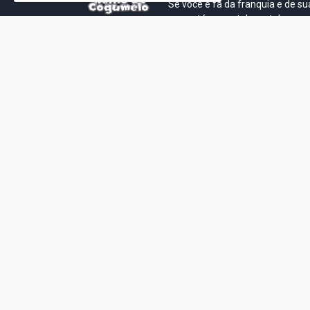
Se você é fã da franquia e de su
que está no castelo certo!
This is cinema!
Super Mario Galaxy: O
Yoshi and the
Filme: BEAMS lança
Mysterious Book só
coleção de roupas e
nasceu por causa de
acessórios em
Super Mario Galaxy:
colaboração com o
Filme, revela Miyam
filme no Japão
July 23, 2026
July 28, 2026