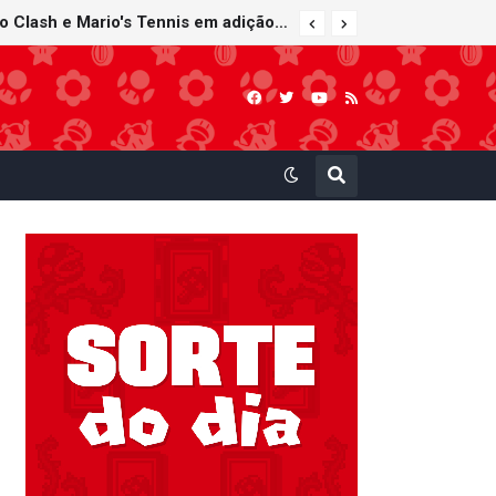
Super Mario Sunshine é anunciado para o Nintendo GameCube - Nintendo Classics do Nintendo Switch Online
Nintendo Music recebe trilhas sonoras de Virtual Boy Wario Land, Mario Clash e Mario's Tennis em adição histórica ao catálogo