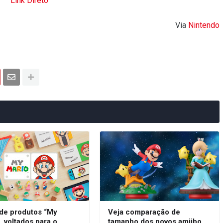
Link Direto
Via
Nintendo
 de produtos “My
Veja comparação de
, voltados para o
tamanho dos novos amiibo