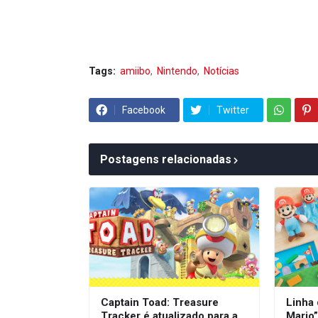
Tags:
amiibo
Nintendo
Notícias
Facebook
Twitter
Postagens relacionadas
Captain Toad: Treasure
Linha
Tracker é atualizado para a
Mario”