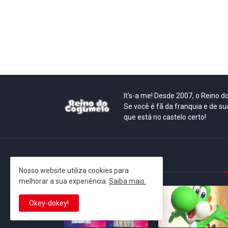
It's-a me! Desde 2007, o Reino 
Se você é fã da franquia e de su
que está no castelo certo!
This is cinema!
Nosso website utiliza cookies para
melhorar a sua experiência.
Saiba mais.
Okey-dokey!