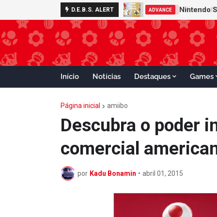
Nintendo S
D.E.B.S. ALERT
ADVANCE
Início
Notícias
Destaques
Games
Página inicial
amiibo
Descubra o poder in
comercial american
por
Kadu Bonamin
•
abril 01, 2015