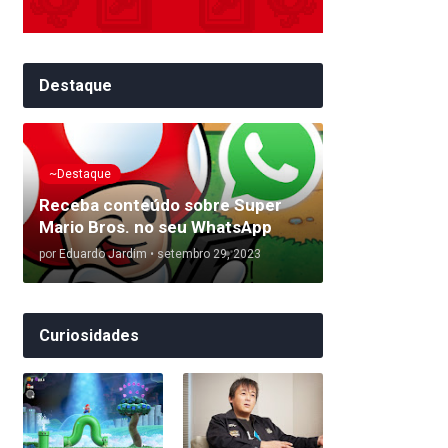
Destaque
~Destaque
Receba conteúdo sobre Super
Mario Bros. no seu WhatsApp
por
Eduardo Jardim
•
setembro 29, 2023
Curiosidades