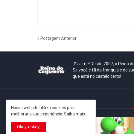
Postagem Anterior
It's-a me! Desde 2007, o Reino 
Se você é fã da franquia e de su
que está no castelo certo!
This is cinema!
Nosso website utiliza cookies para
melhorar a sua experiência.
Saiba mais.
Okey-dokey!