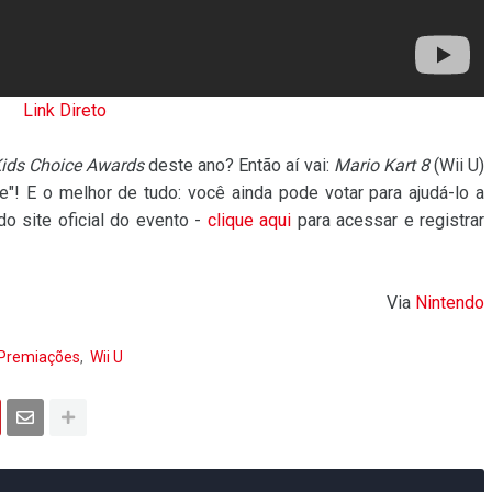
Link Direto
ids Choice Awards
deste ano? Então aí vai:
Mario Kart 8
(Wii U)
e"! E o melhor de tudo: você ainda pode votar para ajudá-lo a
do site oficial do evento -
clique aqui
para acessar e registrar
Via
Nintendo
Premiações
Wii U