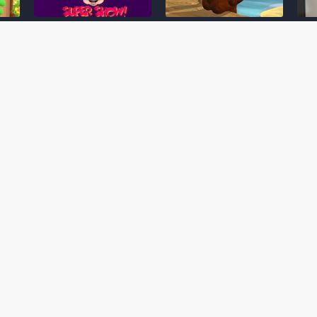
Desenho clássico The
Ex-artista da Rare
Miy
Super Mario Bros. Super
descarta série de TV
nov
Show! voltará a ser
“Donkey Kong Country”
a c
 O
exibido em emissora
como parte da evolução
aute
oto
norte-americana
visual do DK: "era
dom
horrível"
March 20, 2026
July
February 24, 2026
Toad
 O
Mario e Os Simpsons se
Série animada Donkey
Yos
 de
juntam em bizarra arte
Kong Country (1996)
+ a
interna da produção do
retorna ao YouTube de
com 
rife
cartoon Super Mario
forma oficial
Delf
World (1991)
June 19, 2025
Nove
October 07, 2025