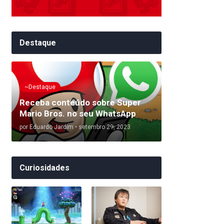
Destaque
~Destaque
Receba conteúdo sobre Super
Mario Bros. no seu WhatsApp
por
Eduardo Jardim
•
setembro 29, 2023
Curiosidades