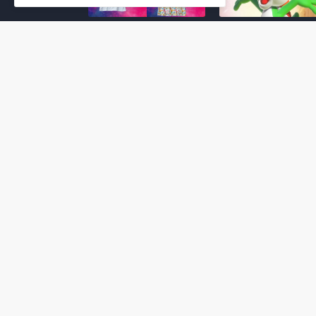
Super Mario Galaxy: O
Yoshi and the
Filme: BEAMS lança
Mysterious Book só
coleção de roupas e
nasceu por causa de
acessórios em
Super Mario Galaxy:
colaboração com o
Filme, revela Miyam
filme no Japão
July 23, 2026
July 28, 2026
Super Mario Galaxy: O
Super Mario Galaxy:
Filme: nova leva de
Filme ganha coleção
action figures com
acessórios em
Rosalina, Bowser Jr. e
colaboração com a g
muito mais é anunciada
Samantha Thavasa
pela San-ei Boeki
July 04, 2026
July 13, 2026