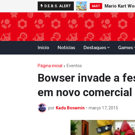
Mario Kart Wo
D.E.B.S. ALERT
KART
Início
Notícias
Destaques
Games
Página inicial
Eventos
Bowser invade a fe
em novo comercial
por
Kadu Bonamin
•
março 17, 2015