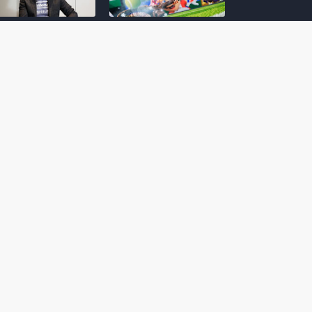
amoto incentiva
Nintendo compartilha 5
os desenvolvedores
dicas para dominar as
riarem com
quadras de tênis em
nticidade e
Mario Tennis Fever
inarem a técnica
(Switch 2)
 28, 2026
February 14, 2026
itorial #5: o app do
Nintendo dá 5 valiosas
hi para bebês Mario
dicas para triunfar na
 confusão de Ledrão
“Caça às esmeraldas”
a polícia de Isle
de Donkey Kong
ino
Bananza
mber 29, 2025
October 05, 2025