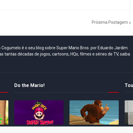
Próxima Postagem
do Cogumelo é o seu blog sobre Super Mario Bros. por Eduardo Jardim.
as tantas décadas de jogos, cartoons, HQs, filmes e séries de TV, saiba
Do the Mario!
Tou
Desenho clássico The
Ex-artista da Rare
Miy