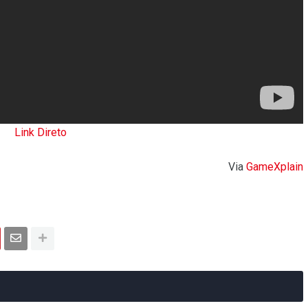
Link Direto
Via
GameXplain