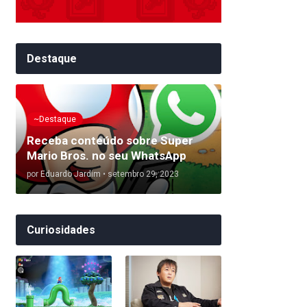
Destaque
~Destaque
Receba conteúdo sobre Super
Mario Bros. no seu WhatsApp
por
Eduardo Jardim
•
setembro 29, 2023
Curiosidades