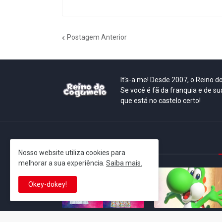
Postagem Anterior
It's-a me! Desde 2007, o Reino 
Se você é fã da franquia e de su
que está no castelo certo!
This is cinema!
Nosso website utiliza cookies para
melhorar a sua experiência.
Saiba mais.
Okey-dokey!
Super Mario Galaxy: O
Yoshi and the