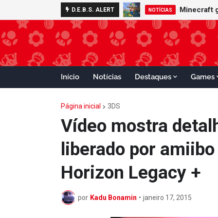
Minecraft 
D.E.B.S. ALERT
NOTÍCIAS
Início
Notícias
Destaques
Games
Página inicial
3DS
Vídeo mostra deta
liberado por amiib
Horizon Legacy +
por
Kadu Bonamin
•
janeiro 17, 2015