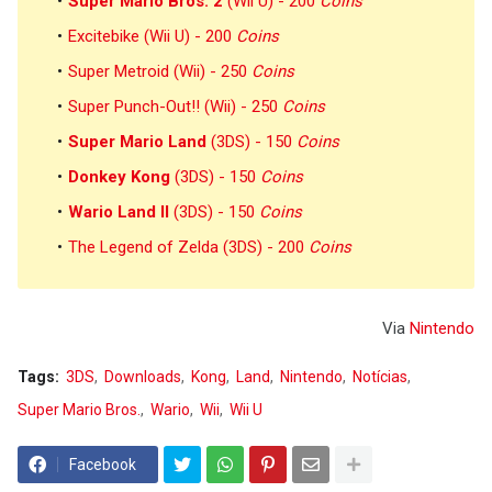
Super Mario Bros. 2
(Wii U) - 200
Coins
Excitebike (Wii U) - 200
Coins
Super Metroid (Wii) - 250
Coins
Super Punch-Out!! (Wii) - 250
Coins
Super Mario Land
(3DS) - 150
Coins
Donkey Kong
(3DS) - 150
Coins
Wario Land II
(3DS) - 150
Coins
The Legend of Zelda (3DS) - 200
Coins
Via
Nintendo
Tags:
3DS
Downloads
Kong
Land
Nintendo
Notícias
Super Mario Bros.
Wario
Wii
Wii U
Facebook