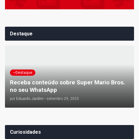
Destaque
~Destaque
Receba conteúdo sobre Super Mario Bros.
no seu WhatsApp
por
Eduardo Jardim
•
setembro 29, 2023
Curiosidades