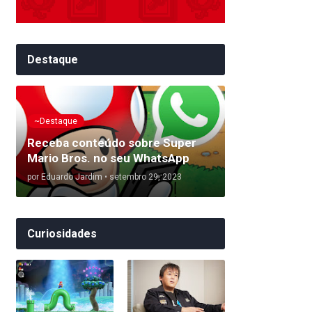
Destaque
~Destaque
Receba conteúdo sobre Super
Mario Bros. no seu WhatsApp
por
Eduardo Jardim
•
setembro 29, 2023
Curiosidades