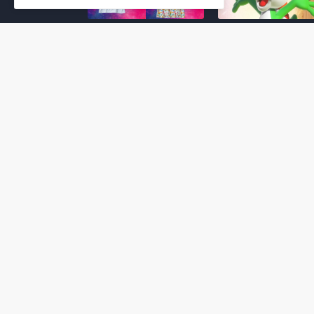
Super Mario Galaxy: O
Yoshi and the
Filme: BEAMS lança
Mysterious Book só
coleção de roupas e
nasceu por causa de
acessórios em
Super Mario Galaxy:
colaboração com o
Filme, revela Miyam
filme no Japão
July 23, 2026
July 28, 2026
Super Mario Galaxy: O
Super Mario Galaxy:
Filme: nova leva de
Filme ganha coleção
action figures com
acessórios em
Rosalina, Bowser Jr. e
colaboração com a g
muito mais é anunciada
Samantha Thavasa
pela San-ei Boeki
July 04, 2026
July 13, 2026