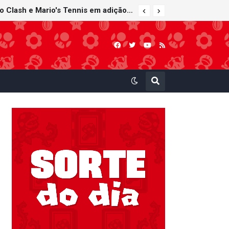
Nintendo Music recebe trilhas sonoras de Virtual Boy Wario Land, Mario Clash e Mario's Tennis em adição histórica ao catálogo