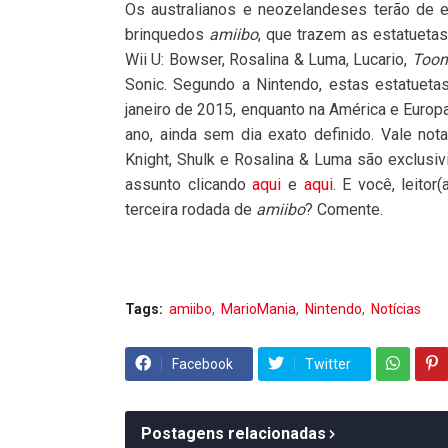
Os australianos e neozelandeses terão de
brinquedos
amiibo
, que trazem as estatueta
Wii U: Bowser, Rosalina & Luma, Lucario,
Toon
Sonic. Segundo a Nintendo, estas estatueta
janeiro de 2015, enquanto na América e Europa
ano, ainda sem dia exato definido. Vale not
Knight, Shulk e Rosalina & Luma são exclusi
assunto clicando
aqui
e
aqui
. E você, leitor
terceira rodada de
amiibo
? Comente.
Tags:
amiibo
MarioMania
Nintendo
Notícias
Facebook
Twitter
Postagens relacionadas