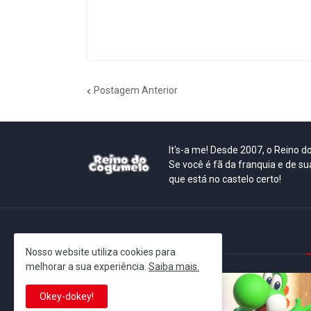
Postagem Anterior
It's-a me! Desde 2007, o Reino 
Se você é fã da franquia e de su
que está no castelo certo!
This is cinema!
Nosso website utiliza cookies para
melhorar a sua experiência.
Saiba mais.
Okey-dokey!