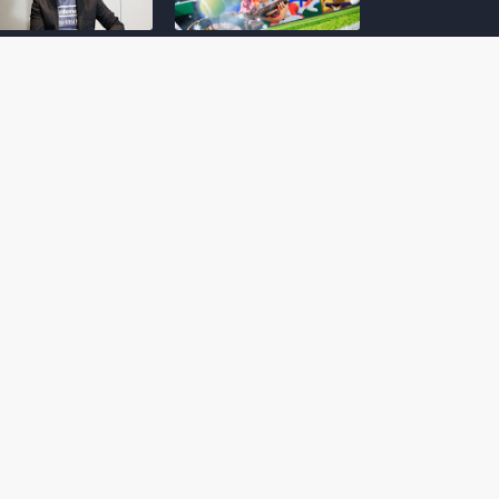
amoto incentiva
Nintendo compartilha 5
os desenvolvedores
dicas para dominar as
riarem com
quadras de tênis em
nticidade e
Mario Tennis Fever
inarem a técnica
(Switch 2)
 28, 2026
February 14, 2026
itorial #5: o app do
Nintendo dá 5 valiosas
hi para bebês Mario
dicas para triunfar na
 confusão de Ledrão
“Caça às esmeraldas”
a polícia de Isle
de Donkey Kong
ino
Bananza
mber 29, 2025
October 05, 2025