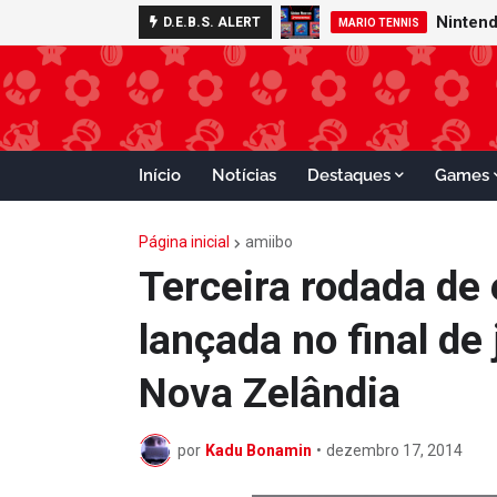
D.E.B.S. ALERT
MARIO TENNIS
Início
Notícias
Destaques
Games
Página inicial
amiibo
Terceira rodada de 
lançada no final de 
Nova Zelândia
por
Kadu Bonamin
•
dezembro 17, 2014