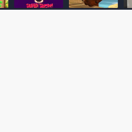
Desenho clássico The
Ex-artista da Rare
Miy
Super Mario Bros. Super
descarta série de TV
nov
Show! voltará a ser
“Donkey Kong Country”
a c
 O
exibido em emissora
como parte da evolução
aute
oto
norte-americana
visual do DK: "era
dom
horrível"
March 20, 2026
July
February 24, 2026
Toad
 O
Mario e Os Simpsons se
Série animada Donkey
Yos
 de
juntam em bizarra arte
Kong Country (1996)
+ a
interna da produção do
retorna ao YouTube de
com 
rife
cartoon Super Mario
forma oficial
Delf
World (1991)
June 19, 2025
Nove
October 07, 2025