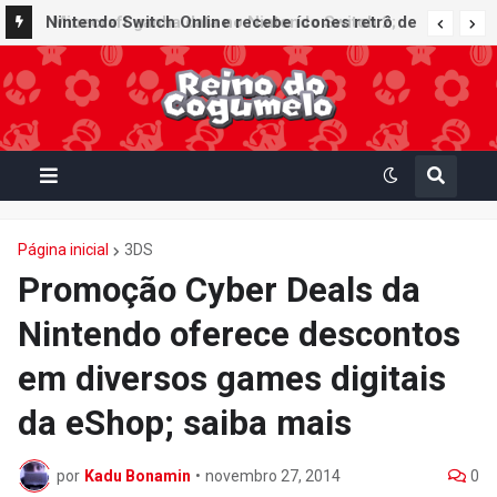
Nintendo Switch Online recebe ícones retrô de
Mario Paint (SNES) e Mario Kart: Super Circuit
(GBA)
Página inicial
3DS
Promoção Cyber Deals da
Nintendo oferece descontos
em diversos games digitais
da eShop; saiba mais
por
Kadu Bonamin
•
novembro 27, 2014
0