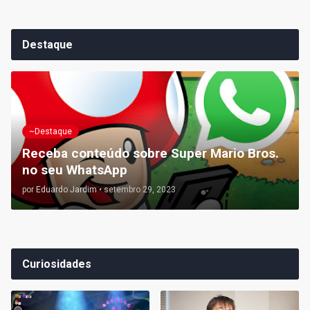
Destaque
~Destaque
Receba conteúdo sobre Super Mario Bros.
no seu WhatsApp
por
Eduardo Jardim
•
setembro 29, 2023
Curiosidades