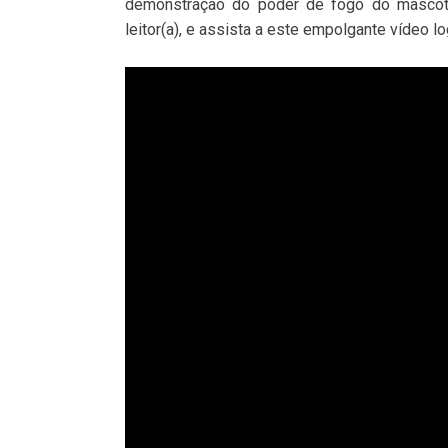
demonstração do poder de fogo do mascot
leitor(a), e assista a este empolgante vídeo l