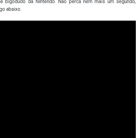
e bigodudo da Nintendo. Não perca nem mais um segundo,
ogo abaixo.