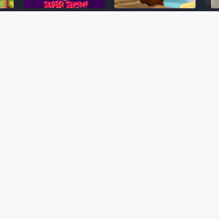
Desenho clássico The
Ex-artista da Rare
Miy
Super Mario Bros. Super
descarta série de TV
nov
Show! voltará a ser
“Donkey Kong Country”
a c
 O
exibido em emissora
como parte da evolução
aute
oto
norte-americana
visual do DK: "era
dom
horrível"
March 20, 2026
July
February 24, 2026
Toad
 O
Mario e Os Simpsons se
Série animada Donkey
Yos
 de
juntam em bizarra arte
Kong Country (1996)
+ a
interna da produção do
retorna ao YouTube de
com 
rife
cartoon Super Mario
forma oficial
Delf
World (1991)
June 19, 2025
Nove
October 07, 2025