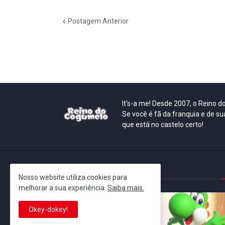
Postagem Anterior
It's-a me! Desde 2007, o Reino 
Se você é fã da franquia e de su
que está no castelo certo!
This is cinema!
Nosso website utiliza cookies para
melhorar a sua experiência.
Saiba mais.
Okey-dokey!