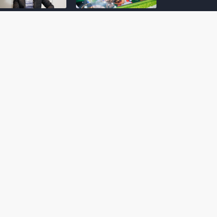
amoto incentiva
Nintendo compartilha 5
os desenvolvedores
dicas para dominar as
riarem com
quadras de tênis em
nticidade e
Mario Tennis Fever
inarem a técnica
(Switch 2)
 28, 2026
February 14, 2026
itorial #5: o app do
Nintendo dá 5 valiosas
hi para bebês Mario
dicas para triunfar na
 confusão de Ledrão
“Caça às esmeraldas”
a polícia de Isle
de Donkey Kong
ino
Bananza
mber 29, 2025
October 05, 2025