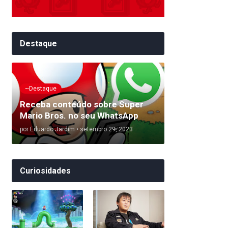
Destaque
~Destaque
Receba conteúdo sobre Super
Mario Bros. no seu WhatsApp
por
Eduardo Jardim
•
setembro 29, 2023
Curiosidades