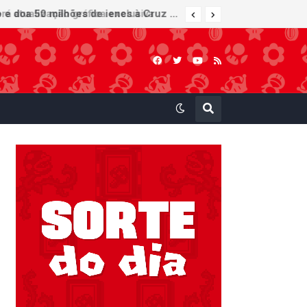
Nintendo oferece reparos gratuitos às vítimas do terremoto de Kumamoto e doa 50 milhões de ienes à Cruz Vermelha