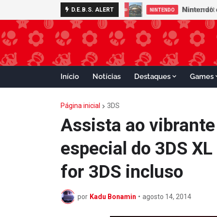
D.E.B.S. ALERT
NINTENDO
Início
Notícias
Destaques
Games
Página inicial
3DS
Assista ao vibrante
especial do 3DS X
for 3DS incluso
por
Kadu Bonamin
•
agosto 14, 2014