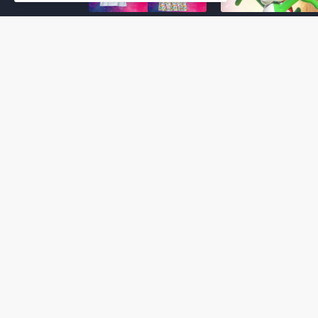
Super Mario Galaxy: O
Yoshi and the
Filme: BEAMS lança
Mysterious Book só
coleção de roupas e
nasceu por causa de
acessórios em
Super Mario Galaxy:
colaboração com o
Filme, revela Miyam
filme no Japão
July 23, 2026
July 28, 2026
Super Mario Galaxy: O
Super Mario Galaxy:
Filme: nova leva de
Filme ganha coleção
action figures com
acessórios em
Rosalina, Bowser Jr. e
colaboração com a g
muito mais é anunciada
Samantha Thavasa
pela San-ei Boeki
July 04, 2026
July 13, 2026