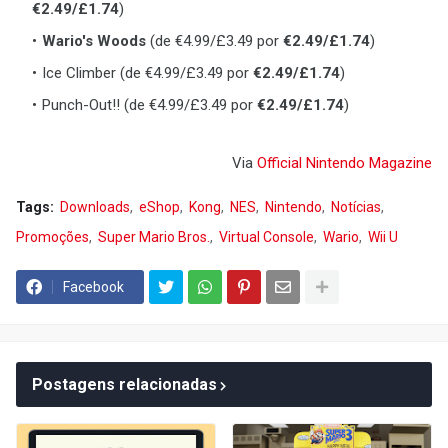
€2.49/£1.74
)
Wario's Woods
(de €4.99/£3.49 por
€2.49/£1.74
)
Ice Climber (de €4.99/£3.49 por
€2.49/£1.74
)
Punch-Out!! (de €4.99/£3.49 por
€2.49/£1.74
)
Via
Official Nintendo Magazine
Tags:
Downloads
eShop
Kong
NES
Nintendo
Notícias
Promoções
Super Mario Bros.
Virtual Console
Wario
Wii U
Facebook
Postagens relacionadas