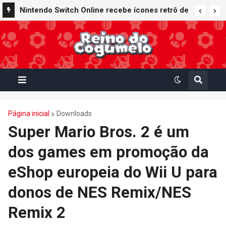
Nintendo Switch Online recebe ícones retrô de
Mario Paint (SNES) e Mario Kart: Super Circuit
(GBA)
Página inicial
Downloads
Super Mario Bros. 2 é um
dos games em promoção da
eShop europeia do Wii U para
donos de NES Remix/NES
Remix 2