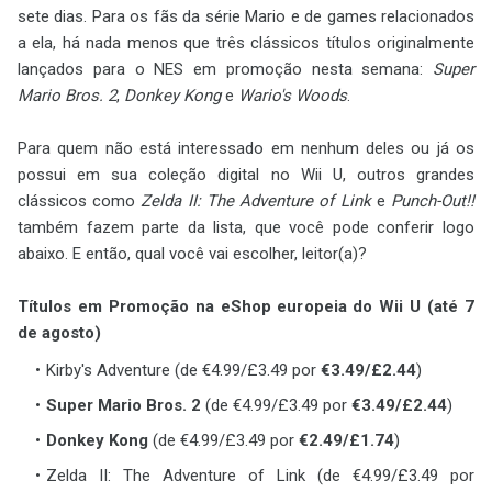
sete dias. Para os fãs da série Mario e de games relacionados
a ela, há nada menos que três clássicos títulos originalmente
lançados para o NES em promoção nesta semana:
Super
Mario Bros. 2
,
Donkey Kong
e
Wario's Woods
.
Para quem não está interessado em nenhum deles ou já os
possui em sua coleção digital no Wii U, outros grandes
clássicos como
Zelda II: The Adventure of Link
e
Punch-Out!!
também fazem parte da lista, que você pode conferir logo
abaixo. E então, qual você vai escolher, leitor(a)?
Títulos em Promoção na eShop europeia do Wii U (até 7
de agosto)
Kirby's Adventure (de €4.99/£3.49 por
€3.49/£2.44
)
Super Mario Bros. 2
(de €4.99/£3.49 por
€3.49/£2.44
)
Donkey Kong
(de €4.99/£3.49 por
€2.49/£1.74
)
Zelda II: The Adventure of Link (de €4.99/£3.49 por