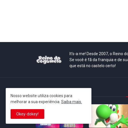
It's-a me! Desde 2007, o Reino 
Se você é fã da franquia e de su
que está no castelo certo!
This is cinema!
Nosso website utiliza cookies para
melhorar a sua experiência.
Saiba mais.
Okey-dokey!