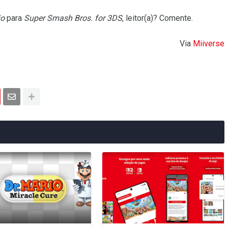
io
para
Super Smash Bros. for 3DS
, leitor(a)? Comente.
Via
Miiverse