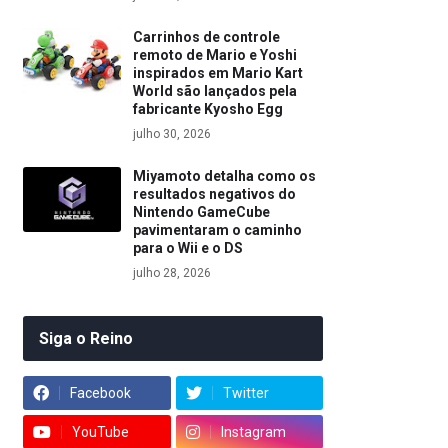
Carrinhos de controle
remoto de Mario e Yoshi
inspirados em Mario Kart
World são lançados pela
fabricante Kyosho Egg
julho 30, 2026
Miyamoto detalha como os
resultados negativos do
Nintendo GameCube
pavimentaram o caminho
para o Wii e o DS
julho 28, 2026
Siga o Reino
Facebook
Twitter
YouTube
Instagram