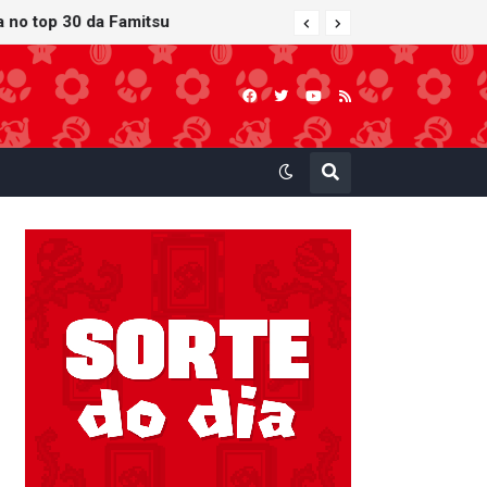
ra no top 30 da Famitsu
 atualização gráfica exclusiva