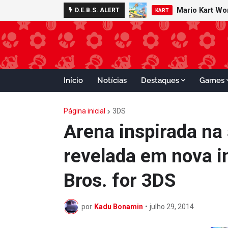
Mario Kart W
Minecraft 
D.E.B.S. ALERT
NOTÍCIAS
KART
Início
Notícias
Destaques
Games
Página inicial
3DS
Arena inspirada na 
revelada em nova 
Bros. for 3DS
por
Kadu Bonamin
•
julho 29, 2014