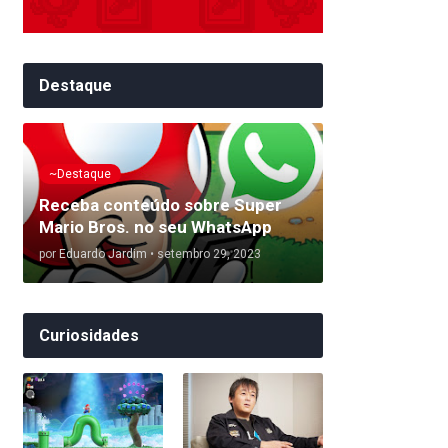
Destaque
~Destaque
Receba conteúdo sobre Super
Mario Bros. no seu WhatsApp
por
Eduardo Jardim
•
setembro 29, 2023
Curiosidades