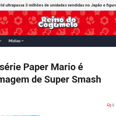
orld ultrapassa 3 milhões de unidades vendidas no Japão e figu
ganha data no Nintendo Switch 2; Super Mario Mash-Up receberá
Mídias
série Paper Mario é
imagem de Super Smash
0