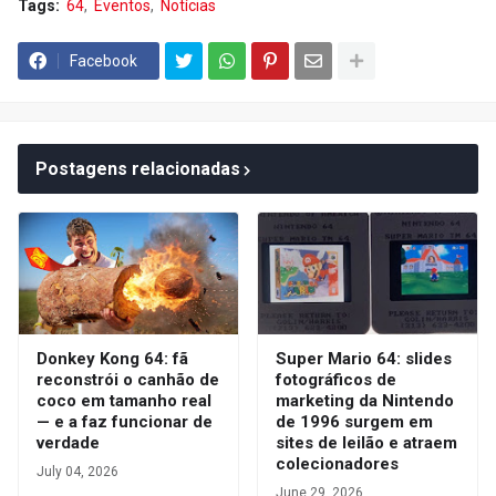
Tags:
64
Eventos
Notícias
Facebook
Postagens relacionadas
Donkey Kong 64: fã
Super Mario 64: slides
reconstrói o canhão de
fotográficos de
coco em tamanho real
marketing da Nintendo
— e a faz funcionar de
de 1996 surgem em
verdade
sites de leilão e atraem
colecionadores
July 04, 2026
June 29, 2026