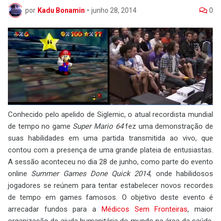
por
Kadu Bonamin
•
junho 28, 2014
0
Conhecido pelo apelido de Siglemic, o atual recordista mundial
de tempo no game
Super Mario 64
fez uma demonstração de
suas habilidades em uma partida transmitida ao vivo, que
contou com a presença de uma grande plateia de entusiastas.
A sessão aconteceu no dia 28 de junho, como parte do evento
online
Summer Games Done Quick 2014
, onde habilidosos
jogadores se reúnem para tentar estabelecer novos recordes
de tempo em games famosos. O objetivo deste evento é
arrecadar fundos para a
Médicos Sem Fronteiras
, maior
organização de ajuda humanitária do mundo na área da saúde,