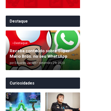
Destaque
~Destaque
Receba conteúdo sobre Super
Mario Bros. no seu WhatsApp
por
Eduardo Jardim
•
setembro 29, 2023
Curiosidades