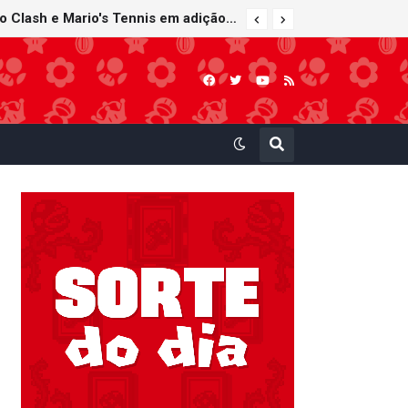
a no top 30 da Famitsu
Nintendo Music recebe trilhas sonoras de Virtual Boy Wario Land, Mario Clash e Mario's Tennis em adição histórica ao catálogo