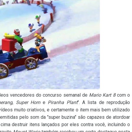
vídeos vencedores do concurso semanal de
Mario Kart 8
com o
erang
,
Super Horn
e
Piranha Plant
". A lista de reprodução
ídeos muito criativos, e certamente o item mais bem utilizado
 emitidas pelo som da "super buzina" são capazes de atordoar
 cima destruir itens lançados por eles contra você, incluindo o
ircuito
Mount Wario
também recebeu um certo destaque nesta