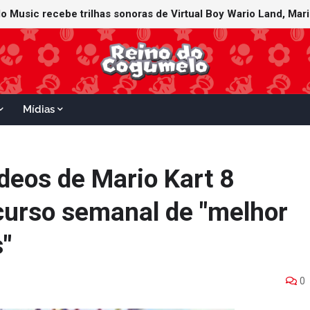
rld ultrapassa 3 milhões de unidades vendidas no Japão e figur
Mídias
deos de Mario Kart 8
curso semanal de "melhor
"
0