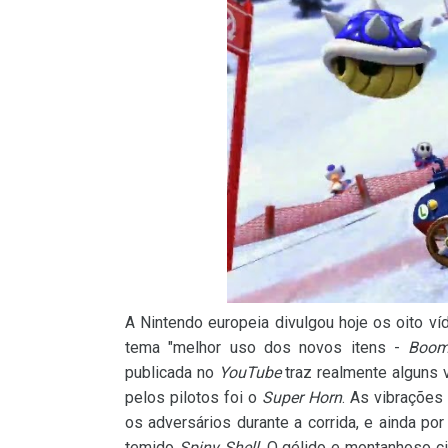
A Nintendo europeia divulgou hoje os oito 
tema "melhor uso dos novos itens -
Boom
publicada no
YouTube
traz realmente alguns v
pelos pilotos foi o
Super Horn
. As vibrações
os adversários durante a corrida, e ainda por
temido
Spiny Shell
. O gélido e montanhoso c