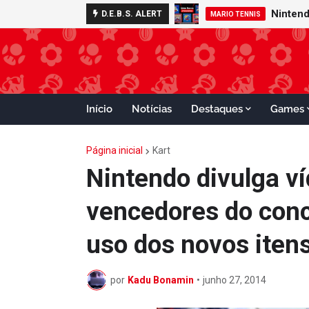
Mario Kart Wo
D.E.B.S. ALERT
KART
MARIO TENNIS
Início
Notícias
Destaques
Games
Página inicial
Kart
Nintendo divulga ví
vencedores do con
uso dos novos itens
por
Kadu Bonamin
•
junho 27, 2014