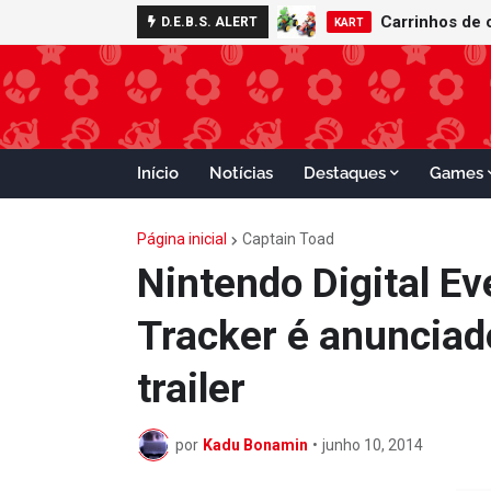
D.E.B.S. ALERT
KART
Início
Notícias
Destaques
Games
Página inicial
Captain Toad
Nintendo Digital Ev
Tracker é anunciado
trailer
por
Kadu Bonamin
•
junho 10, 2014