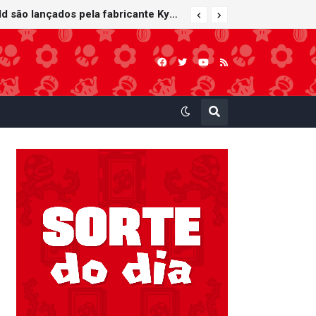
Carrinhos de controle remoto de Mario e Yoshi inspirados em Mario Kart World são lançados pela fabricante Kyosho Egg