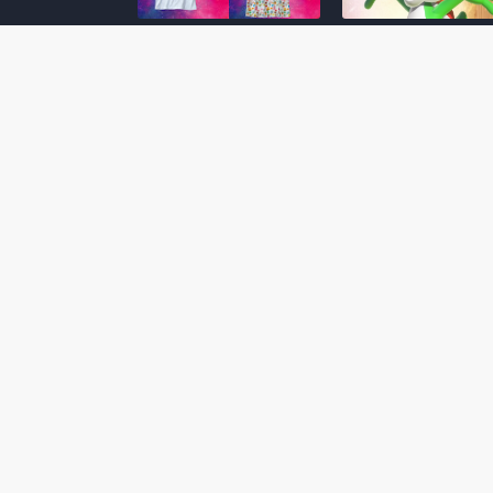
Super Mario Galaxy: O
Yoshi and the
Filme: BEAMS lança
Mysterious Book só
coleção de roupas e
nasceu por causa de
acessórios em
Super Mario Galaxy:
colaboração com o
Filme, revela Miyam
filme no Japão
July 23, 2026
July 28, 2026
Super Mario Galaxy: O
Super Mario Galaxy:
Filme: nova leva de
Filme ganha coleção
action figures com
acessórios em
Rosalina, Bowser Jr. e
colaboração com a g
muito mais é anunciada
Samantha Thavasa
pela San-ei Boeki
July 04, 2026
July 13, 2026