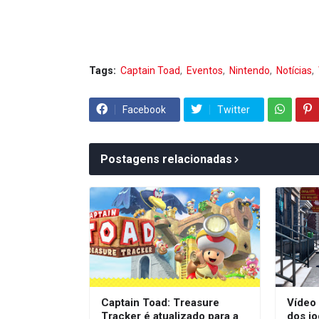
Tags:
Captain Toad
Eventos
Nintendo
Notícias
Facebook
Twitter
Postagens relacionadas
Captain Toad: Treasure
Vídeo 
Tracker é atualizado para a
dos j