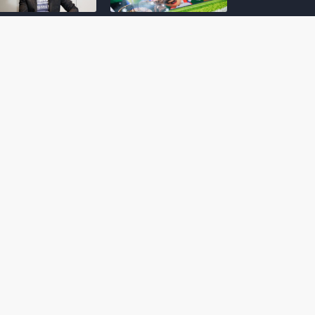
amoto incentiva
Nintendo compartilha 5
os desenvolvedores
dicas para dominar as
riarem com
quadras de tênis em
nticidade e
Mario Tennis Fever
inarem a técnica
(Switch 2)
 28, 2026
February 14, 2026
itorial #5: o app do
Nintendo dá 5 valiosas
hi para bebês Mario
dicas para triunfar na
 confusão de Ledrão
“Caça às esmeraldas”
a polícia de Isle
de Donkey Kong
ino
Bananza
mber 29, 2025
October 05, 2025