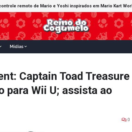
Mídias
ent: Captain Toad Treasure
 para Wii U; assista ao
0