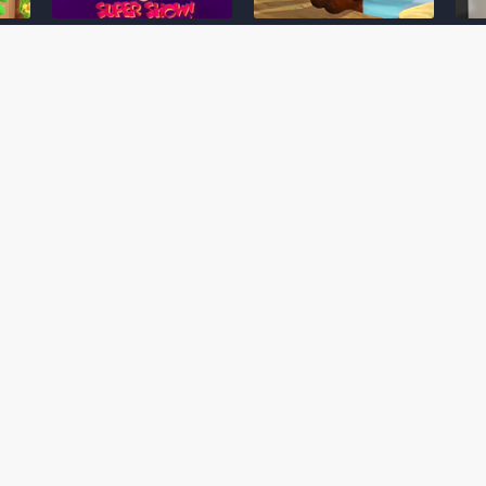
Desenho clássico The
Ex-artista da Rare
Miy
Super Mario Bros. Super
descarta série de TV
nov
Show! voltará a ser
“Donkey Kong Country”
a c
 O
exibido em emissora
como parte da evolução
aute
oto
norte-americana
visual do DK: "era
dom
horrível"
March 20, 2026
July
February 24, 2026
Toad
 O
Mario e Os Simpsons se
Série animada Donkey
Yos
 de
juntam em bizarra arte
Kong Country (1996)
+ a
interna da produção do
retorna ao YouTube de
com 
rife
cartoon Super Mario
forma oficial
Delf
World (1991)
June 19, 2025
Nove
October 07, 2025