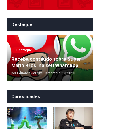
Destaque
~Destaque
Receba conteúdo sobre Super
Mario Bros. no seu WhatsApp
por
Eduardo Jardim
•
setembro 29, 2023
Curiosidades