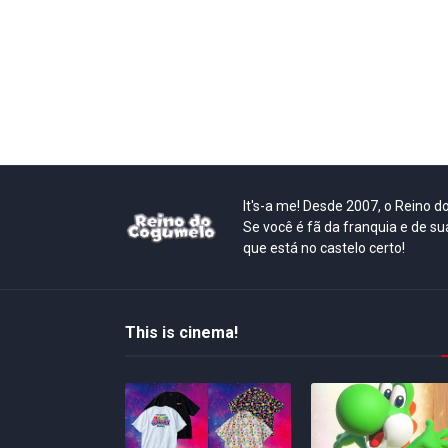
It's-a me! Desde 2007, o Reino 
Se você é fã da franquia e de su
que está no castelo certo!
This is cinema!