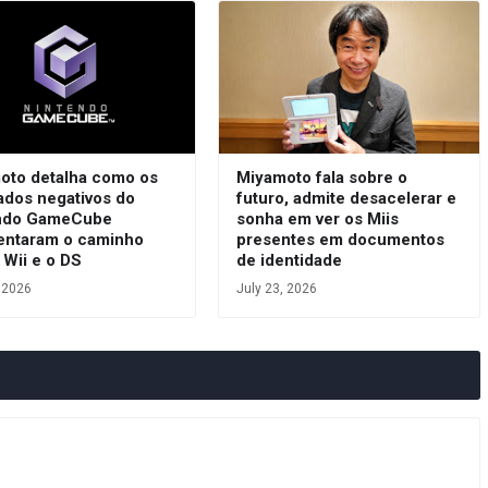
oto detalha como os
Miyamoto fala sobre o
ados negativos do
futuro, admite desacelerar e
ndo GameCube
sonha em ver os Miis
entaram o caminho
presentes em documentos
 Wii e o DS
de identidade
, 2026
July 23, 2026