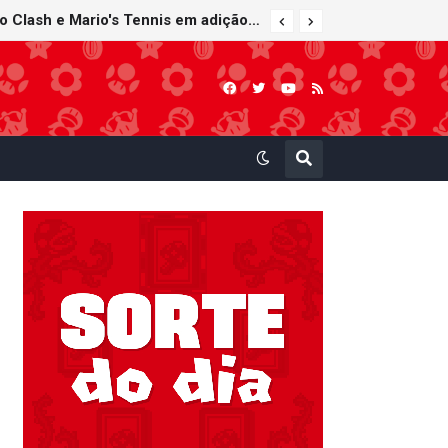
Nintendo Music recebe trilhas sonoras de Virtual Boy Wario Land, Mario Clash e Mario's Tennis em adição histórica ao catálogo