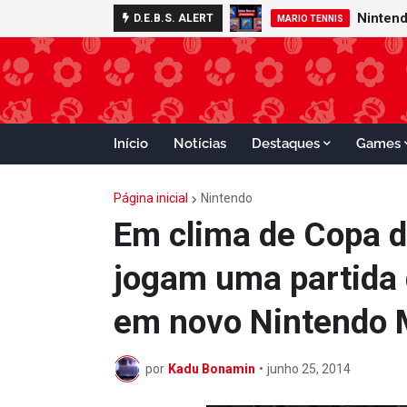
D.E.B.S. ALERT
MARIO TENNIS
Início
Notícias
Destaques
Games
Página inicial
Nintendo
Em clima de Copa d
jogam uma partida 
em novo Nintendo 
por
Kadu Bonamin
•
junho 25, 2014