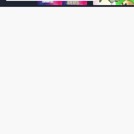
Super Mario Galaxy: O
Yoshi and the
Filme: BEAMS lança
Mysterious Book só
coleção de roupas e
nasceu por causa de
acessórios em
Super Mario Galaxy:
colaboração com o
Filme, revela Miyam
filme no Japão
July 23, 2026
July 28, 2026
Super Mario Galaxy: O
Super Mario Galaxy:
Filme: nova leva de
Filme ganha coleção
action figures com
acessórios em
Rosalina, Bowser Jr. e
colaboração com a g
muito mais é anunciada
Samantha Thavasa
pela San-ei Boeki
July 04, 2026
July 13, 2026