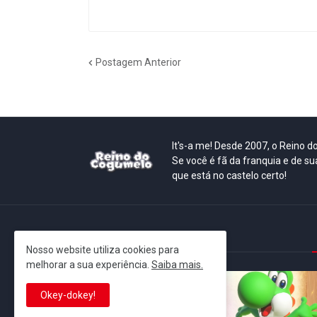
Postagem Anterior
It's-a me! Desde 2007, o Reino 
Se você é fã da franquia e de su
que está no castelo certo!
This is cinema!
Nosso website utiliza cookies para
melhorar a sua experiência.
Saiba mais.
Okey-dokey!