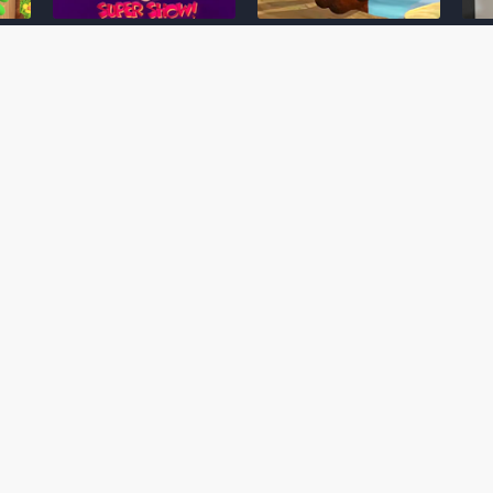
Desenho clássico The
Ex-artista da Rare
Miy
Super Mario Bros. Super
descarta série de TV
nov
Show! voltará a ser
“Donkey Kong Country”
a c
 O
exibido em emissora
como parte da evolução
aute
oto
norte-americana
visual do DK: "era
dom
horrível"
March 20, 2026
July
February 24, 2026
Toad
 O
Mario e Os Simpsons se
Série animada Donkey
Yos
 de
juntam em bizarra arte
Kong Country (1996)
+ a
interna da produção do
retorna ao YouTube de
com 
rife
cartoon Super Mario
forma oficial
Delf
World (1991)
June 19, 2025
Nove
October 07, 2025