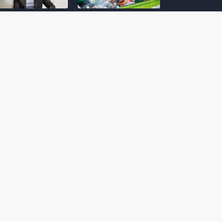
amoto incentiva
Nintendo compartilha 5
os desenvolvedores
dicas para dominar as
riarem com
quadras de tênis em
nticidade e
Mario Tennis Fever
inarem a técnica
(Switch 2)
 28, 2026
February 14, 2026
itorial #5: o app do
Nintendo dá 5 valiosas
hi para bebês Mario
dicas para triunfar na
 confusão de Ledrão
“Caça às esmeraldas”
a polícia de Isle
de Donkey Kong
ino
Bananza
mber 29, 2025
October 05, 2025