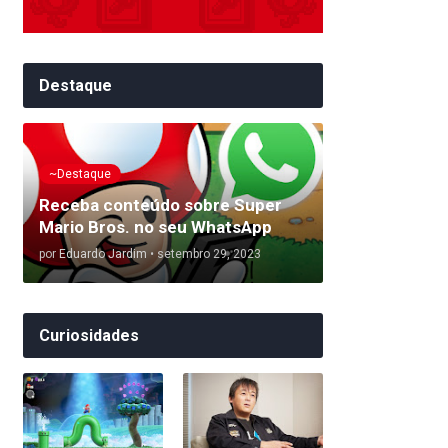
Destaque
~Destaque
Receba conteúdo sobre Super
Mario Bros. no seu WhatsApp
por
Eduardo Jardim
•
setembro 29, 2023
Curiosidades