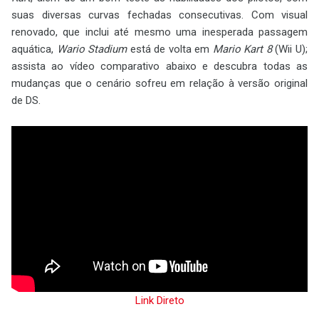
suas diversas curvas fechadas consecutivas. Com visual
renovado, que inclui até mesmo uma inesperada passagem
aquática,
Wario Stadium
está de volta em
Mario Kart 8
(Wii U);
assista ao vídeo comparativo abaixo e descubra todas as
mudanças que o cenário sofreu em relação à versão original
de DS.
Link Direto