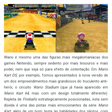
Wario é mesmo uma das figuras mais megalomaníacas dos
games Nintendo, sempre sedento por mais tesouros e mais
poder, nem que seja só para efeito de ostentação. Em
Mario
Kart DS
, por exemplo, fomos apresentados à nova versão de
um dos empreendimentos mais grandiosos do truculento anti-
herói, o circuito
Wario Stadium
(que já havia aparecido em
Mario Kart 64
, mas com um design totalmente diferente).
Repleta de
Fireballs
estrategicamente posicionadas, esta sem
dúvida é uma das pistas mais emocionantes da série
Mario
Kart
, além de um bom teste às habilidades dos pilotos, com