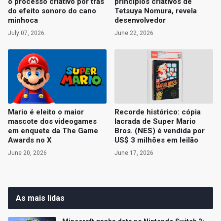
o processo criativo por trás
princípios criativos de
do efeito sonoro do cano
Tetsuya Nomura, revela
minhoca
desenvolvedor
July 07, 2026
June 22, 2026
Mario é eleito o maior
Recorde histórico: cópia
mascote dos videogames
lacrada de Super Mario
em enquete da The Game
Bros. (NES) é vendida por
Awards no X
US$ 3 milhões em leilão
June 20, 2026
June 17, 2026
As mais lidas