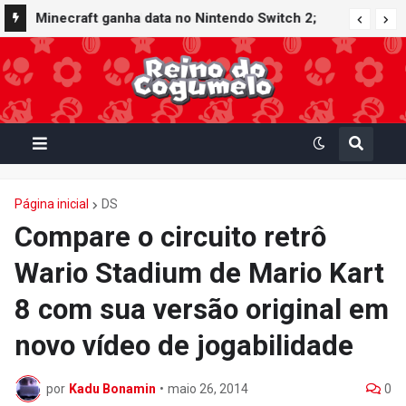
Minecraft ganha data no Nintendo Switch 2;
Super Mario Mash-Up receberá atualização
gráfica exclusiva
Página inicial
DS
Compare o circuito retrô
Wario Stadium de Mario Kart
8 com sua versão original em
novo vídeo de jogabilidade
por
Kadu Bonamin
•
maio 26, 2014
0