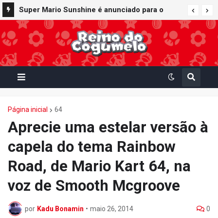
Super Mario Sunshine é anunciado para o
Nintendo GameCube - Nintendo Classics do
Nintendo Switch Online
Página inicial
64
Aprecie uma estelar versão à
capela do tema Rainbow
Road, de Mario Kart 64, na
voz de Smooth Mcgroove
por
Kadu Bonamin
•
maio 26, 2014
0