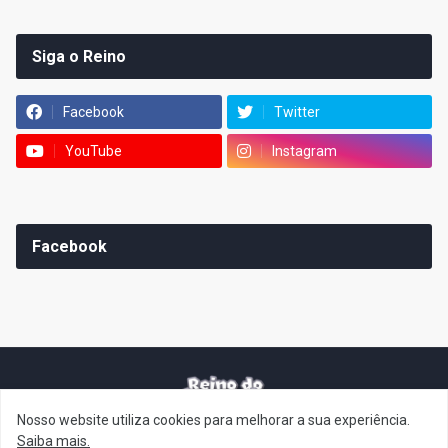
Siga o Reino
Facebook
Twitter
YouTube
Instagram
Facebook
Nosso website utiliza cookies para melhorar a sua experiência.
It's-a me! Desde 2007, o Reino do Cogumelo é o seu blog sobre
Saiba mais.