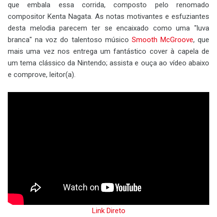
que embala essa corrida, composto pelo renomado
compositor Kenta Nagata. As notas motivantes e esfuziantes
desta melodia parecem ter se encaixado como uma "luva
branca" na voz do talentoso músico
Smooth McGroove
, que
mais uma vez nos entrega um fantástico cover à capela de
um tema clássico da Nintendo; assista e ouça ao vídeo abaixo
e comprove, leitor(a).
Link Direto