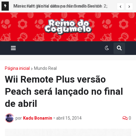
Minecraft ganha data no Nintendo Switch 2;
Super Mario Mash-Up receberá atualização
gráfica exclusiva
Página inicial
Mundo Real
Wii Remote Plus versão
Peach será lançado no final
de abril
por
Kadu Bonamin
•
abril 15, 2014
0