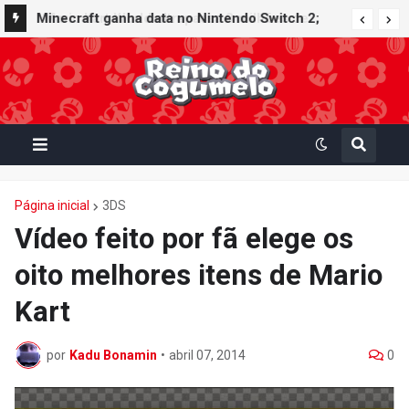
Minecraft ganha data no Nintendo Switch 2;
Super Mario Mash-Up receberá atualização
gráfica exclusiva
Página inicial
3DS
Vídeo feito por fã elege os
oito melhores itens de Mario
Kart
por
Kadu Bonamin
•
abril 07, 2014
0