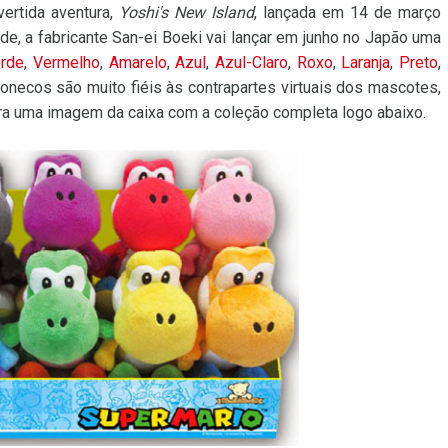
ertida aventura,
Yoshi's New Island
, lançada em 14 de março
e, a fabricante San-ei Boeki vai lançar em junho no Japão uma
rde
,
Vermelho
,
Amarelo
,
Azul
,
Azul-Claro
,
Roxo
,
Laranja
,
Preto
,
onecos são muito fiéis às contrapartes virtuais dos mascotes,
ira uma imagem da caixa com a coleção completa logo abaixo.