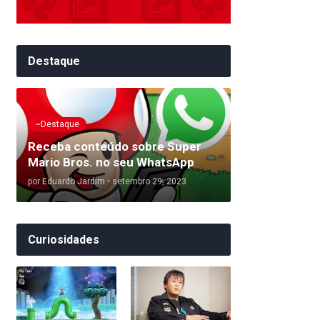
Destaque
~Destaque
Receba conteúdo sobre Super
Mario Bros. no seu WhatsApp
por
Eduardo Jardim
•
setembro 29, 2023
Curiosidades