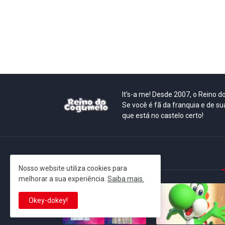
It's-a me! Desde 2007, o Reino 
Se você é fã da franquia e de su
que está no castelo certo!
This is cinema!
Nosso website utiliza cookies para
melhorar a sua experiência.
Saiba mais.
Okey-dokey!