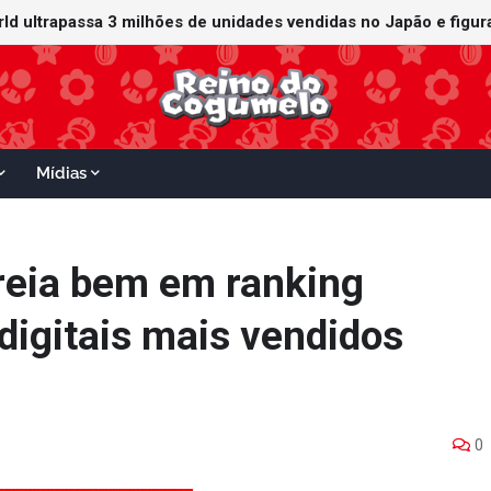
orld ultrapassa 3 milhões de unidades vendidas no Japão e figu
ganha data no Nintendo Switch 2; Super Mario Mash-Up receberá
Mídias
treia bem em ranking
igitais mais vendidos
0