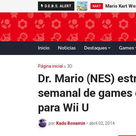
Mario Kart W
Minecraft 
D.E.B.S. ALERT
NOTÍCIAS
KART
Início
Notícias
Destaques
Games
Página inicial
3D
Dr. Mario (NES) es
semanal de games d
para Wii U
por
Kadu Bonamin
•
abril 02, 2014