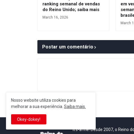
ranking semanal de vendas
em ve
do Reino Unido; saiba mais
seman
brasil
March 16, 2026
March 1
Postar um comentário
Nosso website utiliza cookies para
Postagem Anterior
melhorar a sua experiência.
Saiba mais.
Okey-dokey!
It's-a me! Desde 2007, o Reino 