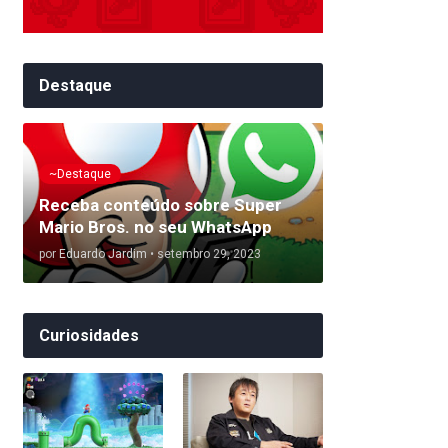
Destaque
~Destaque
Receba conteúdo sobre Super
Mario Bros. no seu WhatsApp
por
Eduardo Jardim
•
setembro 29, 2023
Curiosidades