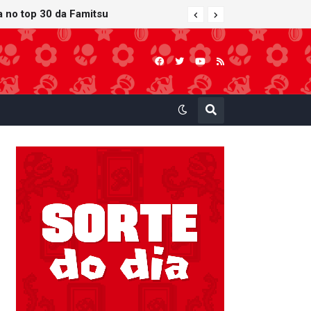
ra no top 30 da Famitsu
 atualização gráfica exclusiva