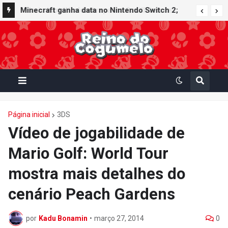
Minecraft ganha data no Nintendo Switch 2;
Super Mario Mash-Up receberá atualização
gráfica exclusiva
Página inicial
3DS
Vídeo de jogabilidade de
Mario Golf: World Tour
mostra mais detalhes do
cenário Peach Gardens
por
Kadu Bonamin
•
março 27, 2014
0