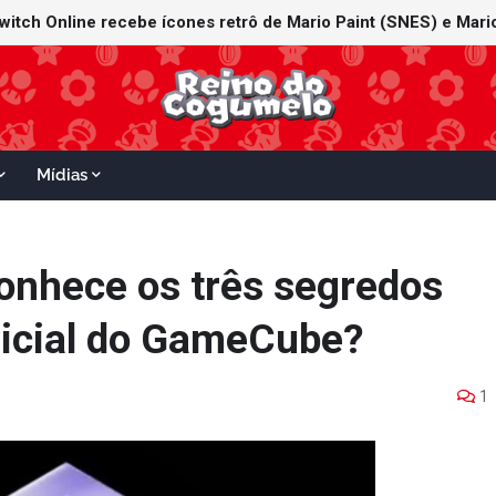
witch Online recebe ícones retrô de Mario Paint (SNES) e Mario
Mídias
conhece os três segredos
nicial do GameCube?
1