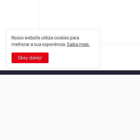
Nosso website utiliza cookies para
melhorar a sua experiência.
Saiba mais.
Postagem Anterior
Okey-dokey!
It's-a me! Desde 2007, o Reino 
Se você é fã da franquia e de su
que está no castelo certo!
This is cinema!