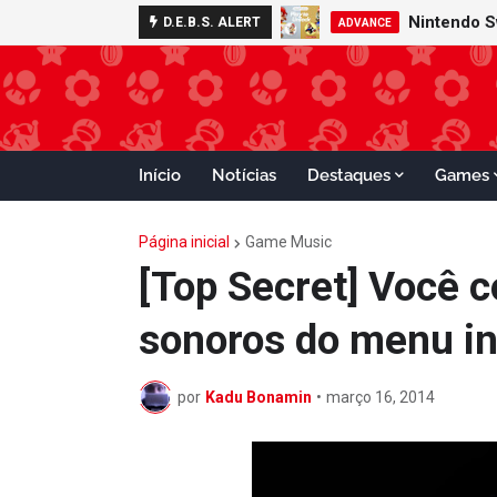
Nintendo S
D.E.B.S. ALERT
ADVANCE
NINTENDO
Início
Notícias
Destaques
Games
Página inicial
Game Music
[Top Secret] Você 
sonoros do menu i
por
Kadu Bonamin
•
março 16, 2014