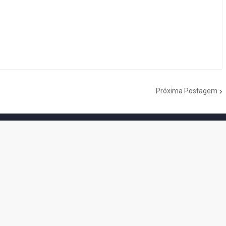
Próxima Postagem
do Cogumelo é o seu blog sobre Super Mario Bros. por Eduardo Jardim.
as tantas décadas de jogos, cartoons, HQs, filmes e séries de TV, saiba
Do the Mario!
Tou