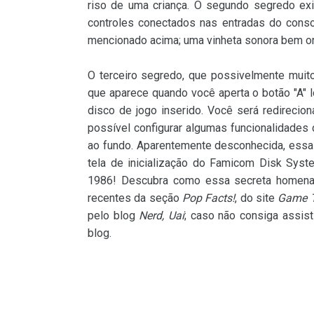
riso de uma criança. O segundo segredo ex
controles conectados nas entradas do cons
mencionado acima; uma vinheta sonora bem ori
O terceiro segredo, que possivelmente muit
que aparece quando você aperta o botão "A" 
disco de jogo inserido. Você será redireci
possível configurar algumas funcionalidades
ao fundo. Aparentemente desconhecida, essa
tela de inicialização do Famicom Disk Sys
1986! Descubra como essa secreta homenag
recentes da seção
Pop Facts!
, do site
Game T
pelo blog
Nerd, Uai
; caso não consiga assist
blog.