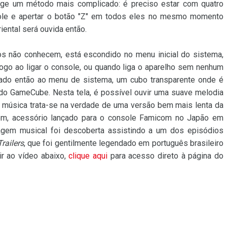
ige um método mais complicado: é preciso estar com quatro
ole e apertar o botão "Z" em todos eles no mesmo momento
ental será ouvida então.
os não conhecem, está escondido no menu inicial do sistema,
logo ao ligar o console, ou quando liga o aparelho sem nenhum
onado então ao menu de sistema, um cubo transparente onde é
 do GameCube. Nesta tela, é possível ouvir uma suave melodia
 música trata-se na verdade de uma versão bem mais lenta da
tem, acessório lançado para o console Famicom no Japão em
em musical foi descoberta assistindo a um dos episódios
railers
, que foi gentilmente legendado em português brasileiro
ir ao vídeo abaixo,
clique aqui
para acesso direto à página do