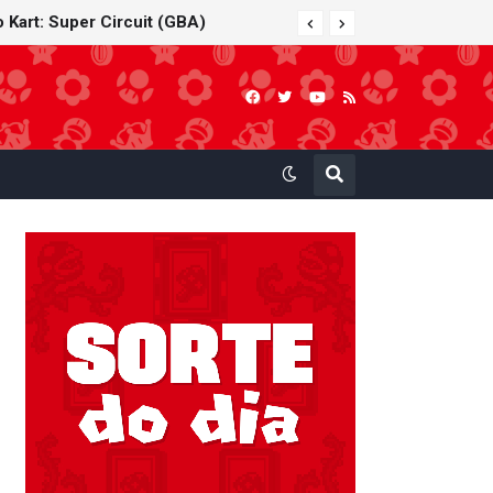
 Kart: Super Circuit (GBA)
Nintendo oferece reparos gratuitos às vítimas do terremoto de Kumamoto e doa 50 milhões de ienes à Cruz Vermelha