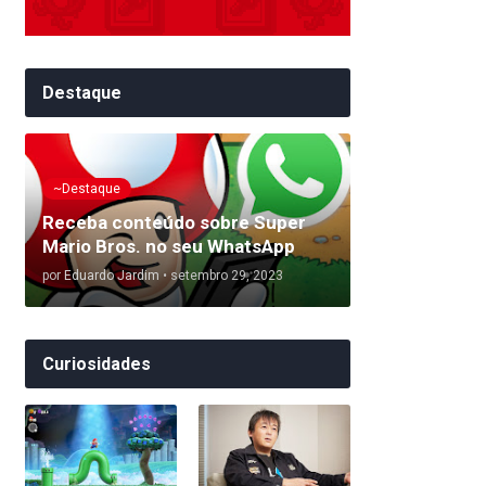
Destaque
~Destaque
Receba conteúdo sobre Super
Mario Bros. no seu WhatsApp
por
Eduardo Jardim
•
setembro 29, 2023
Curiosidades