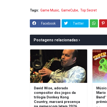
Tags:
Game Music
GameCube
Top Secret
Facebook
Twitter
Postagens relacionadas
David Wise, adorado
Músic
compositor dos jogos da
Mario 
trilogia Donkey Kong
Band"
Country, marcará presença
prêmi
na gamescom latam 2026