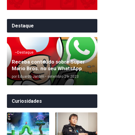
Destaque
~Destaque
Receba conteúdo sobre Super
Mario Bros. no seu WhatsApp
por
Eduardo Jardim
•
setembro 29, 2023
Curiosidades