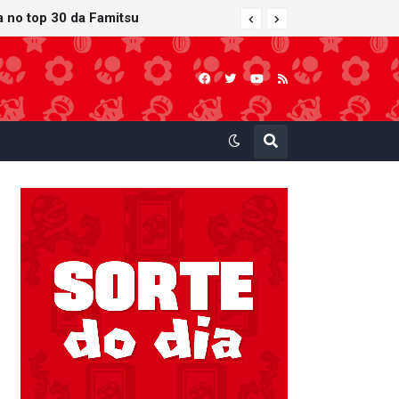
ra no top 30 da Famitsu
 atualização gráfica exclusiva