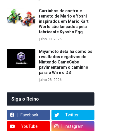
Carrinhos de controle
remoto de Mario e Yoshi
inspirados em Mario Kart
World são lançados pela
fabricante Kyosho Egg
julho 30, 2026
Miyamoto detalha como os
resultados negativos do
Nintendo GameCube
pavimentaram o caminho
para o Wii e o DS
julho 28, 2026
Siga o Reino
Facebook
Twitter
YouTube
Instagram