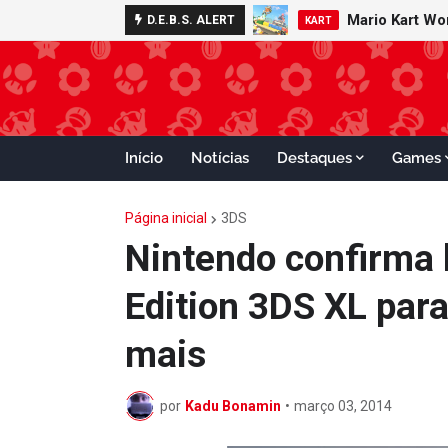
Mario Kart W
Minecraft 
D.E.B.S. ALERT
NOTÍCIAS
KART
Início
Notícias
Destaques
Games
Página inicial
3DS
Nintendo confirma 
Edition 3DS XL para
mais
por
Kadu Bonamin
•
março 03, 2014