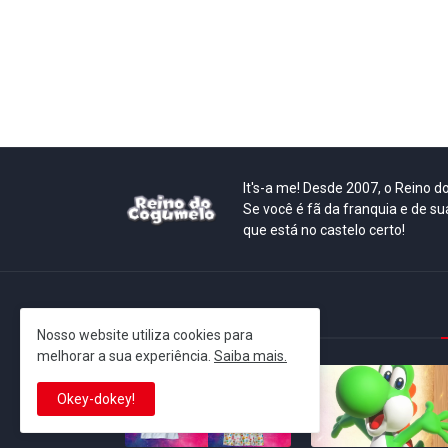
It's-a me! Desde 2007, o Reino 
Se você é fã da franquia e de su
que está no castelo certo!
This is cinema!
Nosso website utiliza cookies para
melhorar a sua experiência.
Saiba mais.
Okey-dokey!