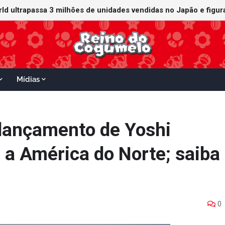
orld ultrapassa 3 milhões de unidades vendidas no Japão e figu
ganha data no Nintendo Switch 2; Super Mario Mash-Up receberá
Mídias
lançamento de Yoshi
 a América do Norte; saiba
0