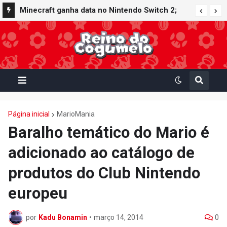
Minecraft ganha data no Nintendo Switch 2;
Super Mario Mash-Up receberá atualização
gráfica exclusiva
Página inicial
MarioMania
Baralho temático do Mario é
adicionado ao catálogo de
produtos do Club Nintendo
europeu
por
Kadu Bonamin
•
março 14, 2014
0