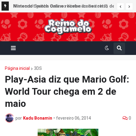
Nintendo Switch Online recebe ícones retrô de
Minecraft ganha data no Nintendo Switch 2;
Mario Paint (SNES) e Mario Kart: Super Circuit
Super Mario Mash-Up receberá atualização
(GBA)
gráfica exclusiva
Página inicial
3DS
Play-Asia diz que Mario Golf:
World Tour chega em 2 de
maio
por
Kadu Bonamin
•
fevereiro 06, 2014
0