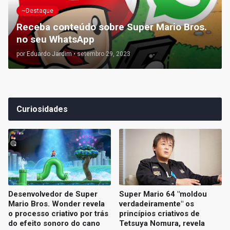
~Destaque
Receba conteúdo sobre Super Mario Bros.
no seu WhatsApp
por
Eduardo Jardim
•
setembro 29, 2023
Curiosidades
Desenvolvedor de Super
Super Mario 64 "moldou
Mario Bros. Wonder revela
verdadeiramente" os
o processo criativo por trás
princípios criativos de
do efeito sonoro do cano
Tetsuya Nomura, revela