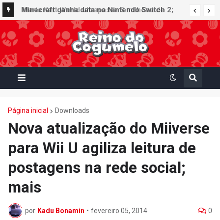
Minecraft ganha data no Nintendo Switch 2;
Super Mario Mash-Up receberá atualização
gráfica exclusiva
Página inicial
Downloads
Nova atualização do Miiverse
para Wii U agiliza leitura de
postagens na rede social;
mais
por
Kadu Bonamin
•
fevereiro 05, 2014
0