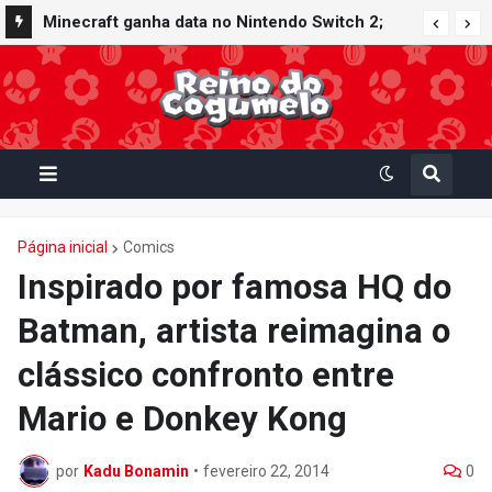
Minecraft ganha data no Nintendo Switch 2;
Super Mario Mash-Up receberá atualização
gráfica exclusiva
Página inicial
Comics
Inspirado por famosa HQ do
Batman, artista reimagina o
clássico confronto entre
Mario e Donkey Kong
por
Kadu Bonamin
•
fevereiro 22, 2014
0