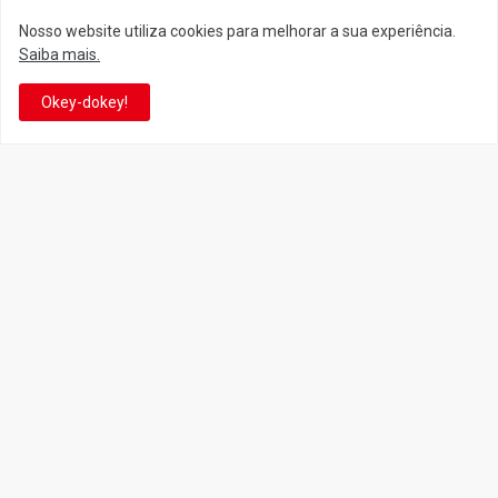
Nosso website utiliza cookies para melhorar a sua experiência.
Siga o Reino
Saiba mais.
Okey-dokey!
Facebook
Twitter
YouTube
Instagram
Facebook
It's-a me! Desde 2007, o Reino do Cogumelo é o seu blog sobre
Super Mario Bros. por Eduardo Jardim. Se você é fã da franquia e