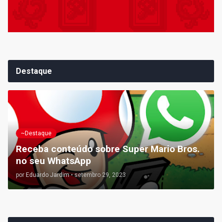
Destaque
~Destaque
Receba conteúdo sobre Super Mario Bros.
no seu WhatsApp
por
Eduardo Jardim
•
setembro 29, 2023