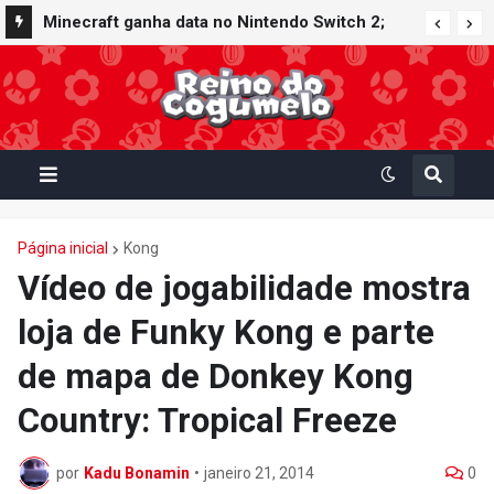
Minecraft ganha data no Nintendo Switch 2;
Super Mario Mash-Up receberá atualização
gráfica exclusiva
Página inicial
Kong
Vídeo de jogabilidade mostra
loja de Funky Kong e parte
de mapa de Donkey Kong
Country: Tropical Freeze
por
Kadu Bonamin
•
janeiro 21, 2014
0