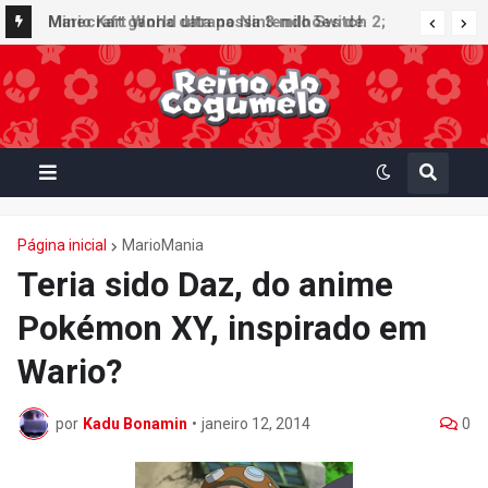
Minecraft ganha data no Nintendo Switch 2;
Super Mario Mash-Up receberá atualização
gráfica exclusiva
Página inicial
MarioMania
Teria sido Daz, do anime
Pokémon XY, inspirado em
Wario?
por
Kadu Bonamin
•
janeiro 12, 2014
0