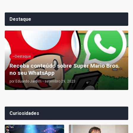
Destaque
~Destaque
Receba conteúdo sobre Super Mario Bros.
no seu WhatsApp
por
Eduardo Jardim
•
setembro 29, 2023
Curiosidades