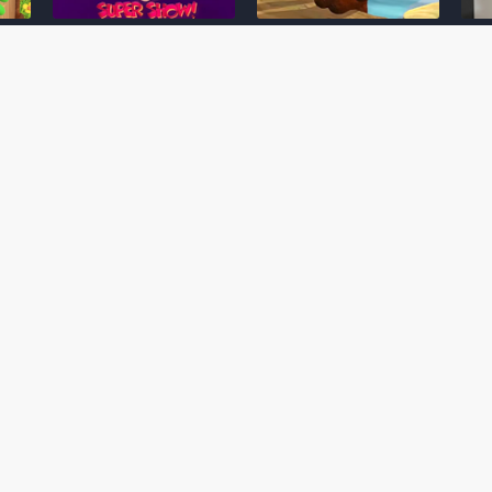
Desenho clássico The
Ex-artista da Rare
Miy
Super Mario Bros. Super
descarta série de TV
nov
Show! voltará a ser
“Donkey Kong Country”
a c
 O
exibido em emissora
como parte da evolução
aute
oto
norte-americana
visual do DK: "era
dom
horrível"
March 20, 2026
July
February 24, 2026
Toad
 O
Mario e Os Simpsons se
Série animada Donkey
Yos
 de
juntam em bizarra arte
Kong Country (1996)
+ a
interna da produção do
retorna ao YouTube de
com 
rife
cartoon Super Mario
forma oficial
Delf
World (1991)
June 19, 2025
Nove
October 07, 2025