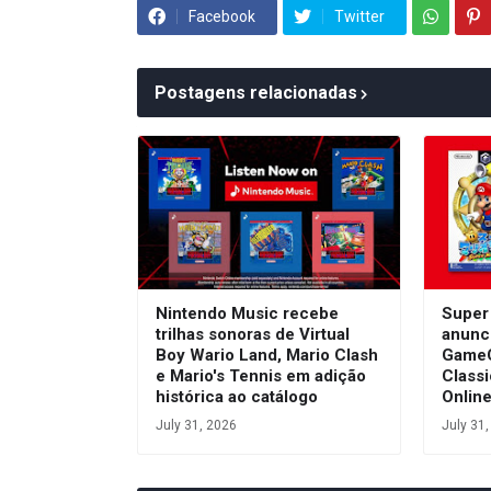
Facebook
Twitter
Postagens relacionadas
Nintendo Music recebe
Super
trilhas sonoras de Virtual
anunc
Boy Wario Land, Mario Clash
GameC
e Mario's Tennis em adição
Class
histórica ao catálogo
Onlin
July 31, 2026
July 31