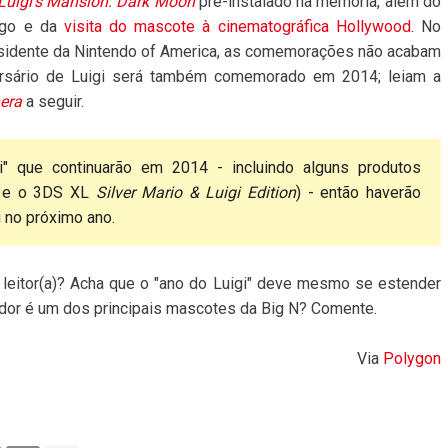
Luigi's Mansion: Dark Moon
pré-instalado na memória, além do
ago e da
visita do mascote à cinematográfica Hollywood
. No
esidente da Nintendo of America, as comemorações não acabam
rsário de Luigi será também comemorado em 2014; leiam a
nera
a seguir.
" que continuarão em 2014 - incluindo alguns produtos
e o 3DS XL
Silver Mario & Luigi Edition
) - então haverão
i no próximo ano.
leitor(a)? Acha que o "ano do Luigi" deve mesmo se estender
nador é um dos principais mascotes da Big N? Comente.
Via
Polygon