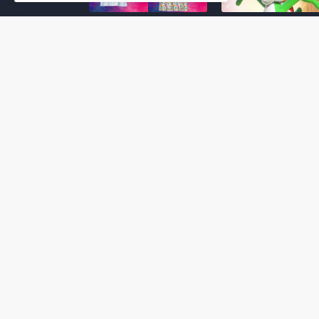
Super Mario Galaxy: O
Yoshi and the
Filme: BEAMS lança
Mysterious Book só
coleção de roupas e
nasceu por causa de
acessórios em
Super Mario Galaxy:
colaboração com o
Filme, revela Miyam
filme no Japão
July 23, 2026
July 28, 2026
Super Mario Galaxy: O
Super Mario Galaxy:
Filme: nova leva de
Filme ganha coleção
action figures com
acessórios em
Rosalina, Bowser Jr. e
colaboração com a g
muito mais é anunciada
Samantha Thavasa
pela San-ei Boeki
July 04, 2026
July 13, 2026