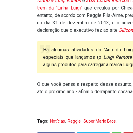
Mario & Luigi Edition
e
3DS
Cobalt Blue
com
trem da "Linha Luigi"
que circulou por Chic
entanto, de acordo com Reggie Fils-Aime, pr
no dia 31 de dezembro de 2013, e o anive
declaração que o executivo fez ao site
Silico
Há algumas atividades do "Ano do Luigi
especiais que lançamos (o
Luigi Remote
alguns produtos para carregar a marca Luig
O que você pensa a respeito desse assunto, 
até o próximo ano - afinal o derrapante enca
Tags:
Notícias
Reggie
Super Mario Bros.