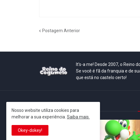
Postagem Anterior
It's-a me! Desde 2007, o Reino 
Se você é fã da franquia e de su
que está no castelo certo!
This is cinema!
Nosso website utiliza cookies para
melhorar a sua experiência.
Saiba mais.
Okey-dokey!