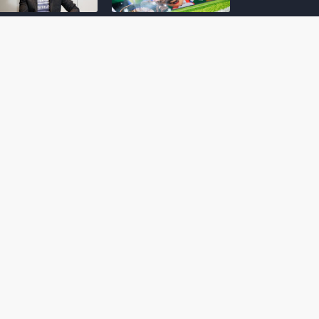
amoto incentiva
Nintendo compartilha 5
os desenvolvedores
dicas para dominar as
riarem com
quadras de tênis em
nticidade e
Mario Tennis Fever
inarem a técnica
(Switch 2)
 28, 2026
February 14, 2026
itorial #5: o app do
Nintendo dá 5 valiosas
hi para bebês Mario
dicas para triunfar na
 confusão de Ledrão
“Caça às esmeraldas”
a polícia de Isle
de Donkey Kong
ino
Bananza
mber 29, 2025
October 05, 2025