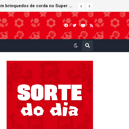
Bob-bomba e Meca-koopa, inimigos "mecânicos" de Super Mario, viram brinquedos de corda no Super Nintendo World