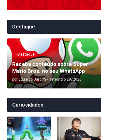
Destaque
~Destaque
Receba conteúdo sobre Super
Mario Bros. no seu WhatsApp
por
Eduardo Jardim
•
setembro 29, 2023
Curiosidades