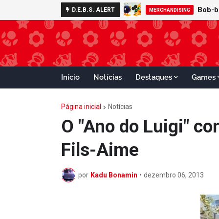
D.E.B.S. ALERT
MERCHANDISING
Início
Notícias
Destaques
Games
Página inicial
Notícias
O "Ano do Luigi" co
Fils-Aime
por
Kadu Bonamin
•
dezembro 06, 2013