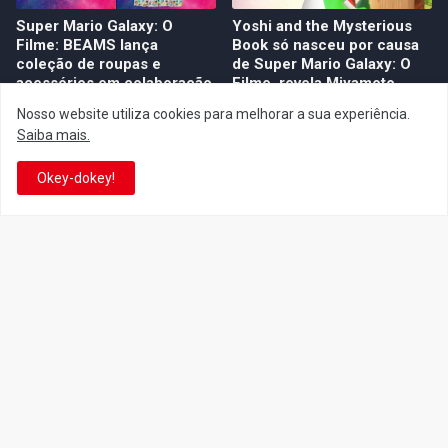
Super Mario Galaxy: O
Yoshi and the Mysterious
Filme: BEAMS lança
Book só nasceu por causa
coleção de roupas e
de Super Mario Galaxy: O
acessórios em colaboração
Filme, revela Miyamoto
com o filme no Japão
July 23, 2026
Nosso website utiliza cookies para melhorar a sua experiência.
July 28, 2026
Saiba mais.
Okey-dokey!
Super Mario Galaxy: O
Super Mario Galaxy: O Filme
Filme: nova leva de action
ganha coleção de
figures com Rosalina,
acessórios em colaboração
Bowser Jr. e muito mais é
com a grife Samantha
anunciada pela San-ei
Thavasa
Boeki
July 04, 2026
July 13, 2026