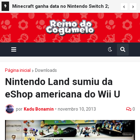
Minecraft ganha data no Nintendo Switch 2;
Super Mario Mash-Up receberá atualização
gráfica exclusiva
Página inicial
Downloads
Nintendo Land sumiu da
eShop americana do Wii U
por
Kadu Bonamin
•
novembro 10, 2013
0