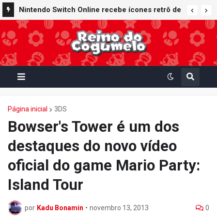
Nintendo Switch Online recebe ícones retrô de
Mario Paint (SNES) e Mario Kart: Super Circuit
(GBA)
Página inicial
3DS
Bowser's Tower é um dos
destaques do novo vídeo
oficial do game Mario Party:
Island Tour
por
Kadu Bonamin
•
novembro 13, 2013
0