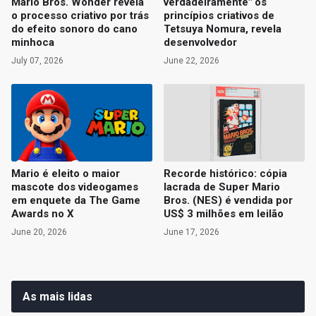
Mario Bros. Wonder revela
verdadeiramente" os
o processo criativo por trás
princípios criativos de
do efeito sonoro do cano
Tetsuya Nomura, revela
minhoca
desenvolvedor
July 07, 2026
June 22, 2026
Mario é eleito o maior
Recorde histórico: cópia
mascote dos videogames
lacrada de Super Mario
em enquete da The Game
Bros. (NES) é vendida por
Awards no X
US$ 3 milhões em leilão
June 20, 2026
June 17, 2026
As mais lidas