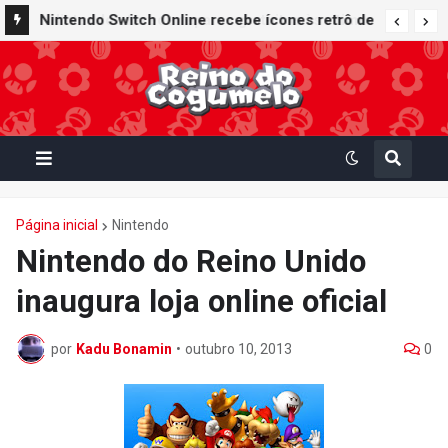
Nintendo oferece reparos gratuitos às vítimas
Nintendo Switch Online recebe ícones retrô de
do terremoto de Kumamoto e doa 50 milhões
Mario Paint (SNES) e Mario Kart: Super Circuit
de ienes à Cruz Vermelha
(GBA)
Página inicial
Nintendo
Nintendo do Reino Unido
inaugura loja online oficial
por
Kadu Bonamin
•
outubro 10, 2013
0