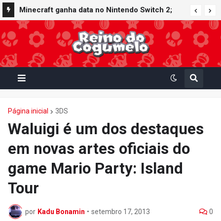
Minecraft ganha data no Nintendo Switch 2;
Super Mario Mash-Up receberá atualização
gráfica exclusiva
Página inicial
3DS
Waluigi é um dos destaques
em novas artes oficiais do
game Mario Party: Island
Tour
por
Kadu Bonamin
•
setembro 17, 2013
0