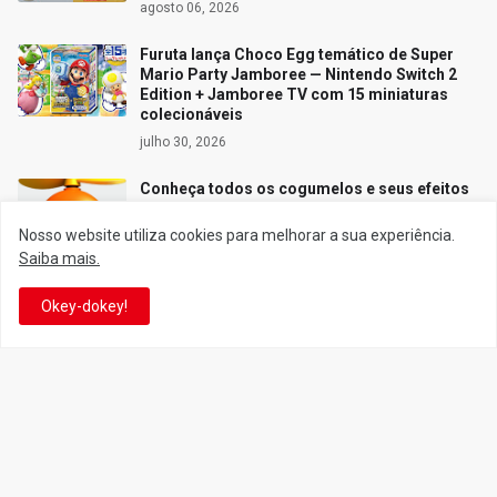
agosto 06, 2026
Furuta lança Choco Egg temático de Super
Mario Party Jamboree — Nintendo Switch 2
Edition + Jamboree TV com 15 miniaturas
colecionáveis
julho 30, 2026
Conheça todos os cogumelos e seus efeitos
no universo de Super Mario
Nosso website utiliza cookies para melhorar a sua experiência.
setembro 01, 2010
Saiba mais.
Miyamoto detalha como os resultados
negativos do Nintendo GameCube
Okey-dokey!
pavimentaram o caminho para o Wii e o DS
julho 28, 2026
Siga o Reino