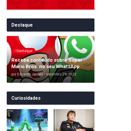
Destaque
~Destaque
Receba conteúdo sobre Super
Mario Bros. no seu WhatsApp
por
Eduardo Jardim
•
setembro 29, 2023
Curiosidades