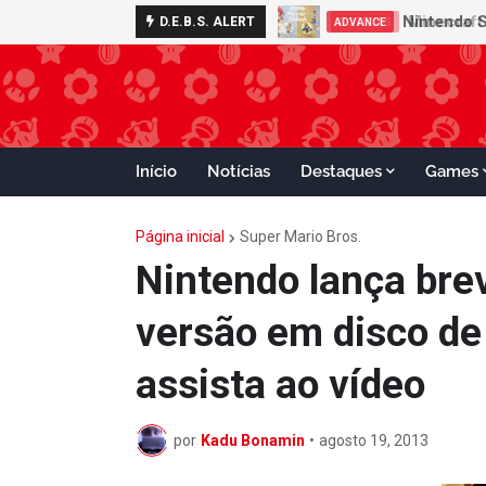
Nintendo S
D.E.B.S. ALERT
ADVANCE
Início
Notícias
Destaques
Games
Página inicial
Super Mario Bros.
Nintendo lança brev
versão em disco de
assista ao vídeo
por
Kadu Bonamin
•
agosto 19, 2013