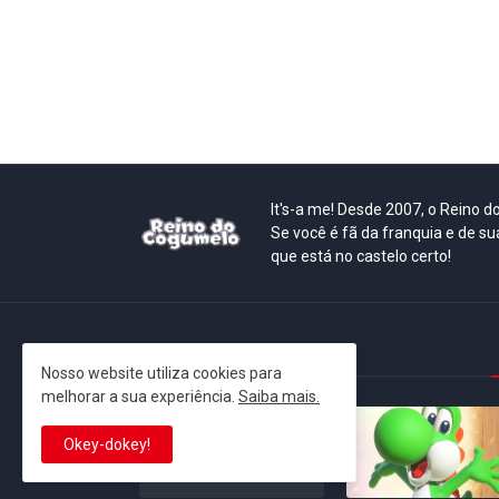
It's-a me! Desde 2007, o Reino 
Se você é fã da franquia e de su
que está no castelo certo!
This is cinema!
Nosso website utiliza cookies para
melhorar a sua experiência.
Saiba mais.
Okey-dokey!