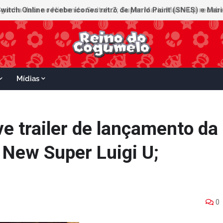
witch Online recebe ícones retrô de Mario Paint (SNES) e Mario
Mídias
e trailer de lançamento da
 New Super Luigi U;
0