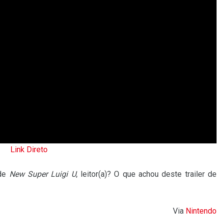
Link Direto
 de
New Super Luigi U
, leitor(a)? O que achou deste trailer de
Via
Nintendo